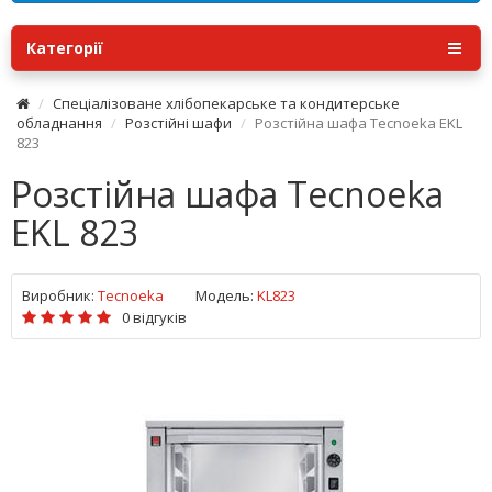
Категорії
Спеціалізоване хлібопекарське та кондитерське
обладнання
Розстійні шафи
Розстійна шафа Tecnoeka EKL
823
Розстійна шафа Tecnoeka
EKL 823
Виробник:
Tecnoeka
Модель:
KL823
0 відгуків