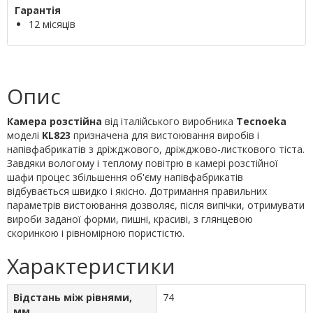
Гарантія
12 місяців
Опис
Камера розстійна
від італійського виробника
Tecnoeka
моделі
KL823
призначена для вистоювання виробів і
напівфабрикатів з дріжджового, дріжджово-листкового тіста.
Завдяки вологому і теплому повітрю в камері розстійної
шафи процес збільшення об'єму напівфабрикатів
відбувається швидко і якісно. Дотримання правильних
параметрів вистоювання дозволяє, після випічки, отримувати
вироби заданої форми, пишні, красиві, з глянцевою
скоринкою і рівномірною пористістю.
Характеристики
Відстань між рівнями,
74
мм