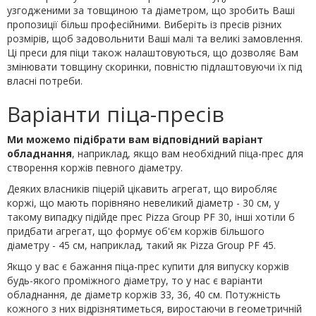
узгодженими за товщиною та діаметром, що зробить Ваші
пропозиції більш професійними. Виберіть із пресів різних
розмірів, щоб задовольнити Ваші малі та великі замовлення.
Ці преси для піци також налаштовуються, що дозволяє Вам
змінювати товщину скоринки, повністю підлаштовуючи їх під
власні потреби.
Варіанти піца-пресів
Ми можемо підібрати вам відповідний варіант
обладнання
, наприклад, якщо вам необхідний піца-прес для
створення коржів певного діаметру.
Деяких власників піцерій цікавить агрегат, що виробляє
коржі, що мають порівняно невеликий діаметр - 30 см, у
такому випадку підійде прес Pizza Group PF 30, інші хотіли б
придбати агрегат, що формує об'єм коржів більшого
діаметру - 45 см, наприклад, такий як Pizza Group PF 45.
Якщо у вас є бажання піца-прес купити для випуску коржів
будь-якого проміжного діаметру, то у нас є варіанти
обладнання, де діаметр коржів 33, 36, 40 см. Потужність
кожного з них відрізнятиметься, виростаючи в геометричній