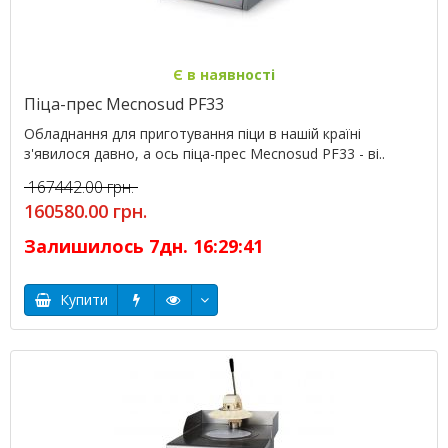
Є в наявності
Піца-прес Mecnosud PF33
Обладнання для приготування піци в нашій країні
з'явилося давно, а ось піца-прес Mecnosud PF33 - ві..
167442.00 грн.
160580.00 грн.
Залишилось
7
дн.
16
:
29
:
40
Купити