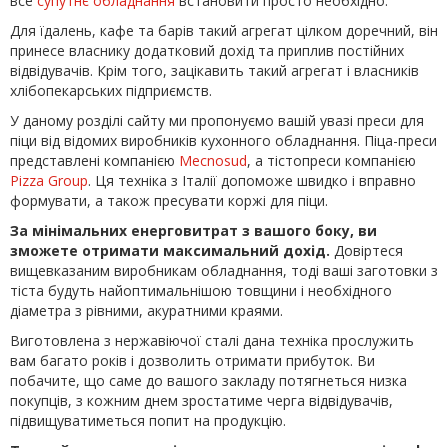
все
супутнє обладнання
встановити просто необхідно.
Для їдалень, кафе та барів такий агрегат цілком доречний, він
принесе власнику додатковий дохід та приплив постійних
відвідувачів. Крім того, зацікавить такий агрегат і власників
хлібопекарських підприємств.
У даному розділі сайту ми пропонуємо вашій увазі преси для
піци від відомих виробників кухонного обладнання. Піца-преси
представлені компанією
Mecnosud
, а тістопреси компанією
Pizza Group
. Ця техніка з Італії допоможе швидко і вправно
формувати, а також пресувати коржі для піци.
За мінімальних енерговитрат з вашого боку, ви
зможете отримати максимальний дохід.
Довіртеся
вищевказаним виробникам обладнання, тоді ваші заготовки з
тіста будуть найоптимальнішою товщини і необхідного
діаметра з рівними, акуратними краями.
Виготовлена з нержавіючої сталі дана техніка прослужить
вам багато років і дозволить отримати прибуток. Ви
побачите, що саме до вашого закладу потягнеться низка
покупців, з кожним днем зростатиме черга відвідувачів,
підвищуватиметься попит на продукцію.