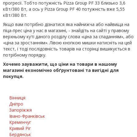
прогресії. Тобто потужність Pizza Group PF 33 близько 3,6
кВт/380 Вт, а ось у Pizza Group PF 40 потужність вже 5,55
кВт/380 Вт.
Якщо вам потрібно дізнатися яка найнижча або найвища на
піца-прес ціна у нас в магазині, - знайдіть на сайті у правому
верхньому куті даного розділу слова «ціна за спаданням», або
«ціна за зростанням». Лівою кнопкою мишки натисніть на цей
текст, і тоді послідовність товарів на сторінці вишикується в
потрібному порядку.
Хочемо зауважити, що ціни на товари в нашому
магазині економічно обґрунтовані та вигідні для
покупця.
Вінниця
Дніпро
Запоріжжя
Івано-Франківськ
Кременчуг
Кривий Ріг
Бердянськ