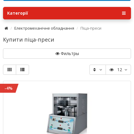
Категорії
Електромеханічне обладнання
Піца-преси
Купити піца-преси
Фильтры
12
-4%