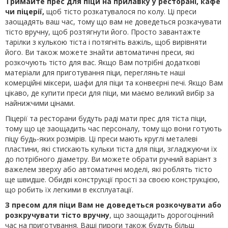
Тримайте прес для піци на прилавку у ресторані, кафе
чи піцерії,
щоб тісто розкатувалося по колу. Ці преси
заощадять ваш час, тому що вам не доведеться розкачувати
тісто вручну, щоб розтягнути його. Просто завантажте
тарілки з кулькою тіста і потягніть важіль, щоб вирівняти
його. Ви також можете знайти автоматичні преси, які
розкочують тісто для вас. Якщо Вам потрібні додаткові
матеріали для приготування піци, перегляньте наші
комерційні міксери, шафи для піци та конвеєрні печі. Якщо Вам
цікаво, де купити преси для піци, ми маємо великий вибір за
найнижчими цінами.
Піцерії та ресторани будуть раді мати прес для тіста піци,
тому що це заощадить час персоналу, тому що вони готують
піцу будь-яких розмірів. Ці преси мають круглі металеві
пластини, які стискають кульки тіста для піци, згладжуючи їх
до потрібного діаметру. Ви можете обрати ручний варіант з
важелем зверху або автоматичні моделі, які роблять тісто
ще швидше. Обидві конструкції прості за своєю конструкцією,
що робить їх легкими в експлуатації.
З пресом для піци Вам не доведеться розкочувати або
розкручувати тісто вручну
, що заощадить дорогоцінний
час на приготування. Ваші пироги також будуть більш