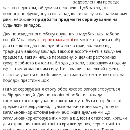
задоволенням проведе
час за сніданком, обідом чи вечерею. Щоб заклад міг
повноцінно функціонувати та надавати послуги на належному
рівні, необхідно
придбати предмети сервірування
на
будь-який випадок.
Для повсякденного обслуговування знадобляться набори
спецій. У нашому
інтернет-магазині
ви можете купити набір
для спецій на два прилади або на чотири, залежно від
традицій у вашому закладі. Також в асортименті є вишукані
предмети, такі як чашка пармезану. У деяких ресторанах
кухар особисто виносить блюдо до зали, завершуючи подачу
ефектним додаванням сиру. Це справляє належний ефект,
гість почувається особливим, а страва автоматично стає на
порядок престижнішою.
Під час сервірування столу обов'язково використовується
набір для спецій. Для повноцінної роботи закладу
громадського харчування також можуть бути потрібні інші
предмети сервірування, функціонально вони можуть бути
загальновикористовуваними або індивідуальними. До
загальновикористовуваних можна віднести етажерки, кришки
для страв, виставкові таці та кришки до них, серветниці та
попільнички, кокотниці, відра для шампанського. Також