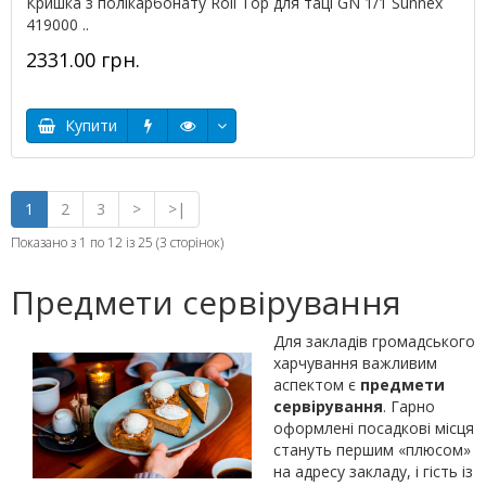
Кришка з полікарбонату Roll Top для таці GN 1/1 Sunnex
419000 ..
2331.00 грн.
Купити
1
2
3
>
>|
Показано з 1 по 12 із 25 (3 сторінок)
Предмети сервірування
Для закладів громадського
харчування важливим
аспектом є
предмети
сервірування
. Гарно
оформлені посадкові місця
стануть першим «плюсом»
на адресу закладу, і гість із