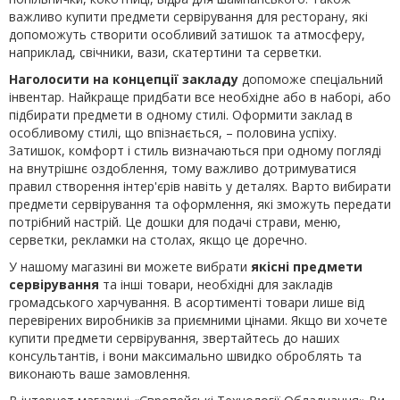
важливо купити предмети сервірування для ресторану, які
допоможуть створити особливий затишок та атмосферу,
наприклад, свічники, вази, скатертини та серветки.
Наголосити на концепції закладу
допоможе спеціальний
інвентар. Найкраще придбати все необхідне або в наборі, або
підбирати предмети в одному стилі. Оформити заклад в
особливому стилі, що впізнається, – половина успіху.
Затишок, комфорт і стиль визначаються при одному погляді
на внутрішнє оздоблення, тому важливо дотримуватися
правил створення інтер'єрів навіть у деталях. Варто вибирати
предмети сервірування та оформлення, які зможуть передати
потрібний настрій. Це дошки для подачі страви, меню,
серветки, рекламки на столах, якщо це доречно.
У нашому магазині ви можете вибрати
якісні предмети
сервірування
та інші товари, необхідні для закладів
громадського харчування. В асортименті товари лише від
перевірених виробників за приємними цінами. Якщо ви хочете
купити предмети сервірування, звертайтесь до наших
консультантів, і вони максимально швидко оброблять та
виконають ваше замовлення.