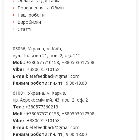
Оплата та доставка
Повернення та Обмін
Наші роботи
Виробники
Статті
03056
, Україна, м.
Київ
,
вул. Польова 21, пов. 2, оф. 212
Моб.:
+380675710158
,
+380503017508
Viber:
+380675710158
E-mail:
etefeedback@gmail.com
Режим роботи:
пн.-пт., 9.00-18.00
61001
, Україна, м.
Харків
,
пр. Аерокосмічний, 43, пов. 2, оф. 2
Тел.:
+380577360213
Моб.:
+380675710158
,
+380503017508
Viber:
+380675710158
E-mail:
etefeedback@gmail.com
Режим роботи:
пн.-пт., 9.00-18.00