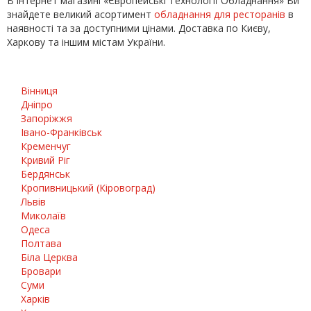
В інтернет магазині «Європейські Технології Обладнання» Ви
знайдете великий асортимент
обладнання для ресторанів
в
наявності та за доступними цінами. Доставка по Києву,
Харкову та іншим містам України.
Вінниця
Дніпро
Запоріжжя
Івано-Франківськ
Кременчуг
Кривий Ріг
Бердянськ
Кропивницький (Кіровоград)
Львів
Миколаїв
Одеса
Полтава
Біла Церква
Бровари
Суми
Харків