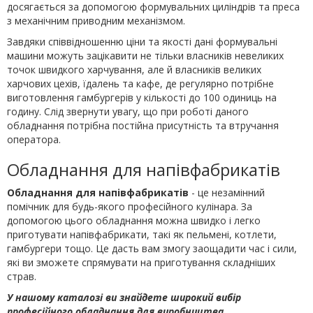
досягається за допомогою формувальних циліндрів та преса
з механічним приводним механізмом.
Завдяки співвідношенню ціни та якості дані формувальні
машини можуть зацікавити не тільки власників невеликих
точок швидкого харчування, але й власників великих
харчових цехів, їдалень та кафе, де регулярно потрібне
виготовлення гамбургерів у кількості до 100 одиниць на
годину. Слід звернути увагу, що при роботі даного
обладнання потрібна постійна присутність та втручання
оператора.
Обладнання для напівфабрикатів
Обладнання для напівфабрикатів
- це незамінний
помічник для будь-якого професійного кулінара. За
допомогою цього обладнання можна швидко і легко
приготувати напівфабрикати, такі як пельмені, котлети,
гамбургери тощо. Це дасть вам змогу заощадити час і сили,
які ви зможете спрямувати на приготування складніших
страв.
У нашому каталозі ви знайдете широкий вибір
професійного обладнання для виробництва