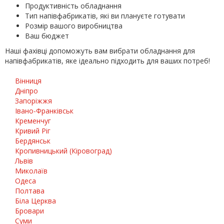
Продуктивність обладнання
Тип напівфабрикатів, які ви плануєте готувати
Розмір вашого виробництва
Ваш бюджет
Наші фахівці допоможуть вам вибрати обладнання для
напівфабрикатів, яке ідеально підходить для ваших потреб!
Вінниця
Дніпро
Запоріжжя
Івано-Франківськ
Кременчуг
Кривий Ріг
Бердянськ
Кропивницький (Кіровоград)
Львів
Миколаїв
Одеса
Полтава
Біла Церква
Бровари
Суми