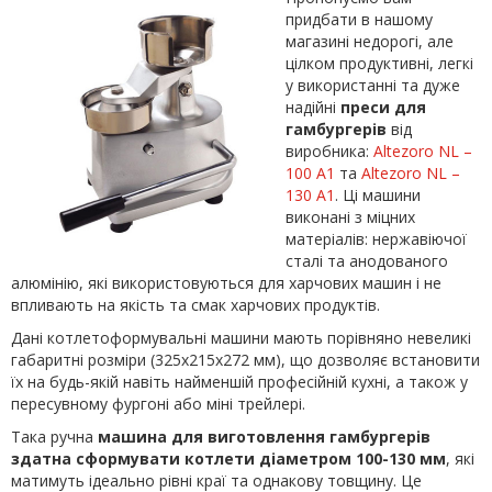
придбати в нашому
магазині недорогі, але
цілком продуктивні, легкі
у використанні та дуже
надійні
преси для
гамбургерів
від
виробника:
Altezoro NL –
100 A1
та
Altezoro NL –
130 A1
. Ці машини
виконані з міцних
матеріалів: нержавіючої
сталі та анодованого
алюмінію, які використовуються для харчових машин і не
впливають на якість та смак харчових продуктів.
Дані котлетоформувальні машини мають порівняно невеликі
габаритні розміри (325х215х272 мм), що дозволяє встановити
їх на будь-якій навіть найменшій професійній кухні, а також у
пересувному фургоні або міні трейлері.
Така ручна
машина для виготовлення гамбургерів
здатна сформувати котлети діаметром 100-130 мм
, які
матимуть ідеально рівні краї та однакову товщину. Це