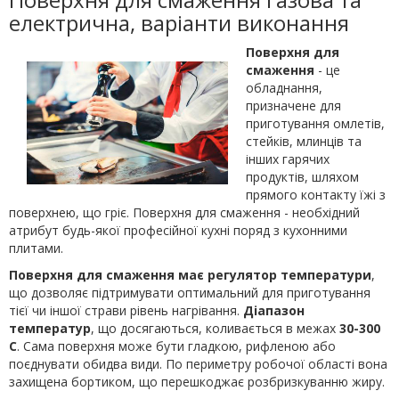
електрична, варіанти виконання
Поверхня для
смаження
- це
обладнання,
призначене для
приготування омлетів,
стейків, млинців та
інших гарячих
продуктів, шляхом
прямого контакту їжі з
поверхнею, що гріє. Поверхня для смаження - необхідний
атрибут будь-якої професійної кухні поряд з кухонними
плитами.
Поверхня для смаження має регулятор температури
,
що дозволяє підтримувати оптимальний для приготування
тієї чи іншої страви рівень нагрівання.
Діапазон
температур
, що досягаються, коливається в межах
30-300
С
. Сама поверхня може бути гладкою, рифленою або
поєднувати обидва види. По периметру робочої області вона
захищена бортиком, що перешкоджає розбризкуванню жиру.