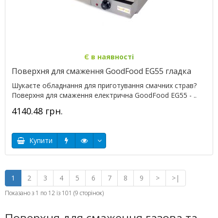
Є в наявності
Поверхня для смаження GoodFood EG55 гладка
Шукаєте обладнання для приготування смачних страв?
Поверхня для смаження електрична GoodFood EG55 - ..
4140.48 грн.
Купити
1
2
3
4
5
6
7
8
9
>
>|
Показано з 1 по 12 із 101 (9 сторінок)
Поверхня для смаження газова та