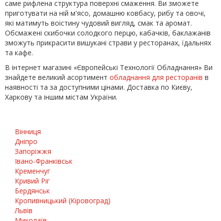
саме рифлена структура поверхні смаження. Ви зможете
приготувати на ній м'ясо, домашню ковбасу, рибу та овочі,
які матимуть воістину чудовий вигляд, смак та аромат.
Обсмажені скибочки солодкого перцю, кабачків, баклажанів
зможуть прикрасити вишукані страви у ресторанах, їдальнях
та кафе.
В інтернет магазині «Європейські Технології Обладнання» Ви
знайдете великий асортимент
обладнання для ресторанів
в
наявності та за доступними цінами. Доставка по Києву,
Харкову та іншим містам України.
Вінниця
Дніпро
Запоріжжя
Івано-Франківськ
Кременчуг
Кривий Ріг
Бердянськ
Кропивницький (Кіровоград)
Львів
Миколаїв