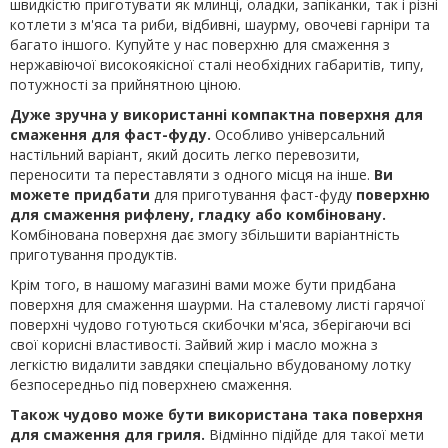
швидкістю приготувати як млинці, оладки, запіканки, так і різні
котлети з м'яса та риби, відбивні, шаурму, овочеві гарніри та
багато іншого. Купуйте у нас поверхню для смаження з
нержавіючої високоякісної сталі необхідних габаритів, типу,
потужності за прийнятною ціною.
Дуже зручна у використанні компактна поверхня для
смаження для фаст-фуду.
Особливо універсальний
настільний варіант, який досить легко перевозити,
переносити та переставляти з одного місця на інше.
Ви
можете придбати
для приготування фаст-фуду
поверхню
для смаження рифлену, гладку або комбіновану.
Комбінована поверхня дає змогу збільшити варіантність
приготування продуктів.
Крім того, в нашому магазині вами може бути придбана
поверхня для смаження шаурми. На сталевому листі гарячої
поверхні чудово готуються скибочки м'яса, зберігаючи всі
свої корисні властивості. Зайвий жир і масло можна з
легкістю видалити завдяки спеціально вбудованому лотку
безпосередньо під поверхнею смаження.
Також чудово може бути використана така поверхня
для смаження для гриля.
Відмінно підійде для такої мети