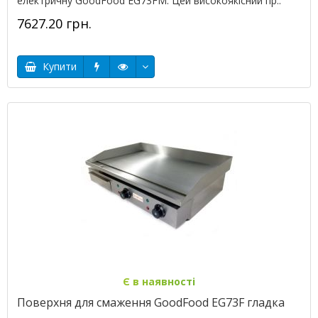
електричну GoodFood EG73FM. Цей високоякісний пр..
7627.20 грн.
Купити
Є в наявності
Поверхня для смаження GoodFood EG73F гладка