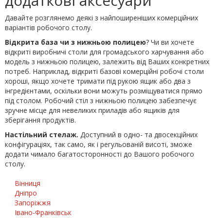
додаткові аксесуари
Давайте розглянемо деякі з найпоширеніших комерційних
варіантів робочого столу.
Відкрита база чи з нижньою полицею
? Чи ви хочете
відкриті виробничі столи для громадського харчування або
модель з нижньою полицею, залежить від Ваших конкретних
потреб. Наприклад, відкриті базові комерційні робочі столи
хороші, якщо хочете тримати під рукою ящик або два з
інгредієнтами, оскільки вони можуть розміщуватися прямо
під столом. Робочий стіл з нижньою полицею забезпечує
зручне місце для невеликих приладів або ящиків для
зберігання продуктів.
Настільний стелаж.
Доступний в одно- та двосекційних
конфігураціях, так само, як і регульованій висоті, зможе
додати чимало багатосторонності до Вашого робочого
столу.
Вінниця
Дніпро
Запоріжжя
Івано-Франківськ