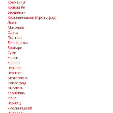
Кременчуг
Кривий Ріг
Бердянськ
Кропивницький (Кіровоград)
Львів
Миколаїв
Одеса
Полтава
Біла Церква
Бровари
Суми
Харків
Херсон
Черкаси
Чернігов
Мелітополь
Павлоград
Нікополь
Тернопіль
Рівне
Чернівці
Хмельницький