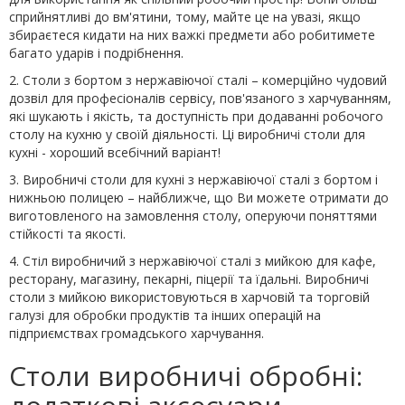
сприйнятливі до вм'ятини, тому, майте це на увазі, якщо
збираєтеся кидати на них важкі предмети або робитимете
багато ударів і подрібнення.
2. Столи з бортом з нержавіючої сталі – комерційно чудовий
дозвіл для професіоналів сервісу, пов'язаного з харчуванням,
які шукають і якість, та доступність при додаванні робочого
столу на кухню у своїй діяльності. Ці виробничі столи для
кухні - хороший всебічний варіант!
3. Виробничі столи для кухні з нержавіючої сталі з бортом і
нижньою полицею – найближче, що Ви можете отримати до
виготовленого на замовлення столу, оперуючи поняттями
стійкості та якості.
4. Стіл виробничий з нержавіючої сталі з мийкою для кафе,
ресторану, магазину, пекарні, піцерії та їдальні. Виробничі
столи з мийкою використовуються в харчовій та торговій
галузі для обробки продуктів та інших операцій на
підприємствах громадського харчування.
Столи виробничі обробні: