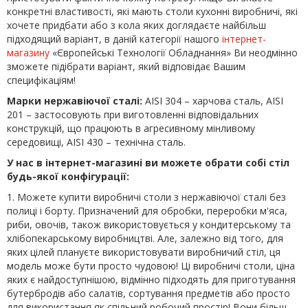
конкретні властивості, які мають столи кухонні виробничі, які
хочете придбати або з кола яких доглядаєте найбільш
підходящий варіант, в даній категорії нашого
інтернет-
магазину
«Європейські Технології Обладнання» Ви неодмінно
зможете підібрати варіант, який відповідає Вашим
специфікаціям!
Марки нержавіючої сталі:
AISI 304 – харчова сталь, AISI
201 – застосовують при виготовленні відповідальних
конструкцій, що працюють в агресивному мінливому
середовищі, AISI 430 – технічна сталь.
У нас в інтернет-магазині ви можете обрати собі стіл
будь-якої конфігурації:
1. Можете купити виробничі столи з нержавіючої сталі без
полиці і борту. Призначений для обробки, переробки м'яса,
риби, овочів, також використовується у кондитерському та
хлібопекарському виробництві. Але, залежно від того, для
яких цілей плануєте використовувати виробничий стіл, ця
модель може бути просто чудовою! Ці виробничі столи, ціна
яких є найдоступнішою, відмінно підходять для приготування
бутербродів або салатів, сортування предметів або просто
для використання як спільний робочий простір! Вони більш