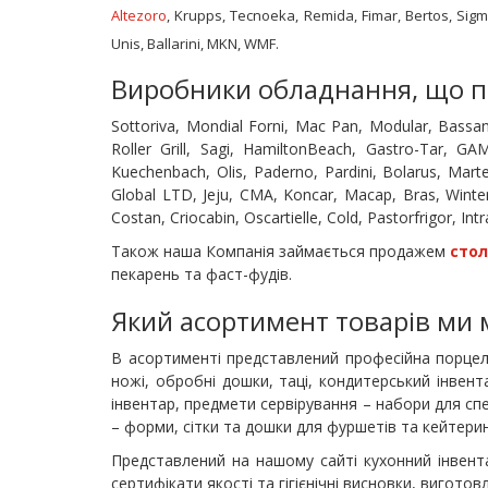
Altezoro
, Krupps, Tecnoeka, Remida, Fimar, Bertos, Sigm
Unis, Ballarini, MKN, WMF.
Виробники обладнання, що п
Sottoriva, Mondial Forni, Mac Pan, Modular, Bassan
Roller Grill, Sagi, HamiltonBeach, Gastro-Tar, G
Kuechenbach, Olis, Paderno, Pardini, Bolarus, Mart
Global LTD, Jeju, CMA, Koncar, Macap, Bras, Winter
Costan, Criocabin, Oscartielle, Cold, Pastorfrigor, 
Також наша Компанія займається продажем
стол
пекарень та фаст-фудів.
Який асортимент товарів ми
В асортименті представлений професійна порцелян
ножі, обробні дошки, таці, кондитерський інвен
інвентар, предмети сервірування – набори для спе
– форми, сітки та дошки для фуршетів та кейтерин
Представлений на нашому сайті кухонний інвента
сертифікати якості та гігієнічні висновки, вигото