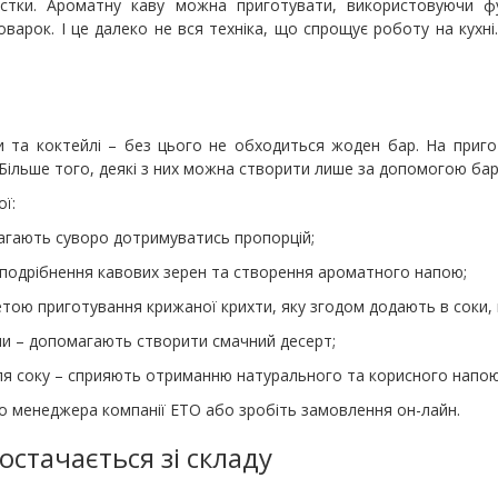
тки. Ароматну каву можна приготувати, використовуючи фун
варок. І це далеко не вся техніка, що спрощує роботу на кухні
ерти та коктейлі – без цього не обходиться жоден бар. На при
 Більше того, деякі з них можна створити лише за допомогою ба
ої:
агають суворо дотримуватись пропорцій;
 подрібнення кавових зерен та створення ароматного напою;
тою приготування крижаної крихти, яку згодом додають в соки, 
и – допомагають створити смачний десерт;
ля соку – сприяють отриманню натурального та корисного напою
до менеджера компанії ЕТО або зробіть замовлення он-лайн.
стачається зі складу