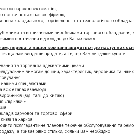
омогою пароконвектоматів»;
 що постачається нашою фірмою;
вування холодильного, торгівельного та технологічного обладнан
зарубіжними та вітчизняними виробниками торгового обладнанн
 терміни постачання відповідно до Ваших вимог.
ом, переваги нашої компанії зводяться до наступних осн
те, що нам вигідніше продати, а те, що Вам вигідніше купити
вання та торгівлі за адекватними цінами
ивідуальним вимогам до ціни, характеристик, виробника та інши
уговування
 нашими спеціалістами
 всіх етапах взаємодії
робників (від Італії до Китаю)
я «під ключ»
вців
акладів харчової та торгової сфери
Києві та Харкові
дити післягарантійне планове технічне обслуговування та ремонт
продажу, а триває рівно стільки, скільки Вам необхідно