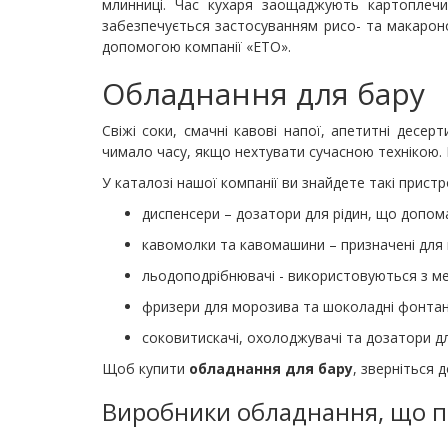
млинниці. Час кухаря заощаджують картоплечис
забезпечується застосуванням рисо- та макароно
допомогою компанії «ЕТО».
Обладнання для бару
Свіжі соки, смачні кавові напої, апетитні дес
чимало часу, якщо нехтувати сучасною технікою.
У каталозі нашої компанії ви знайдете такі пристр
диспенсери – дозатори для рідин, що допом
кавомолки та кавомашини – призначені для
льодоподрібнювачі - використовуються з ме
фризери для морозива та шоколадні фонтан
соковитискачі, охолоджувачі та дозатори д
Щоб купити
обладнання для бару
, зверніться 
Виробники обладнання, що по