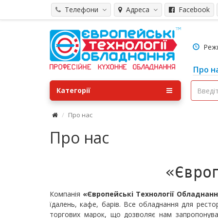
Телефони
Адреса
Facebook
Режим
Про н
Категорії
Про нас
Про нас
«Євро
Компанія
«Європейські Технології Обладнан
їдалень, кафе, барів. Все обладнання для ресто
торгових марок, що дозволяє нам запропонуват