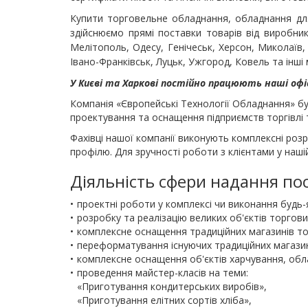
Купити торговельне обладнання, обладнання для
здійснюємо прямі поставки товарів від виробник
Мелітополь, Одесу, Генічеськ, Херсон, Миколаїв, 
Івано-Франківськ, Луцьк, Ужгород, Ковель та інші 
У Києві та Харкові постійно працюють наші оф
Компанія «Європейські Технології Обладнання» бу
проектування та оснащення підприємств торгівлі
Фахівці нашої компанії виконують комплексні роз
профілю. Для зручності роботи з клієнтами у нашій
Діяльність сфери надання п
•
проектні роботи у комплексі чи виконання будь-
•
розробку та реалізацію великих об'єктів торгови
•
комплексне оснащення традиційних магазинів торг
•
переформатування існуючих традиційних магазин
•
комплексне оснащення об'єктів харчування, обладн
•
проведення майстер-класів на теми:
«Приготування кондитерських виробів»,
«Приготування елітних сортів хліба»,