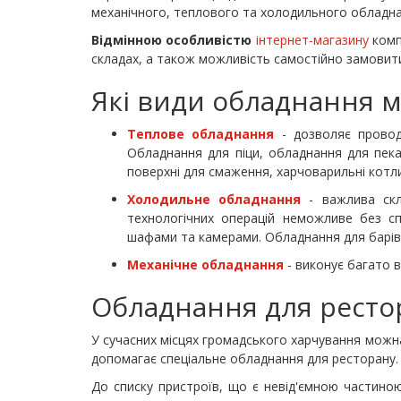
механічного, теплового та холодильного обладна
Відмінною особливістю
інтернет-магазину
комп
складах, а також можливість самостійно замовит
Які види обладнання 
Теплове обладнання
- дозволяє проводи
Обладнання для піци, обладнання для пекарн
поверхні для смаження, харчоварильні котли
Холодильне обладнання
- важлива скла
технологічних операцій неможливе без с
шафами та камерами. Обладнання для барів
Механічне обладнання
- виконує багато 
Обладнання для ресто
У сучасних місцях громадського харчування можна 
допомагає спеціальне обладнання для ресторану.
До списку пристроїв, що є невід'ємною частиною 