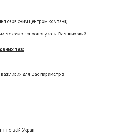
ня сервісним центром компанії;
я, ми можемо запропонувати Вам широкий
овних тез:
х важливих для Вас параметрів
 по всій Україні.