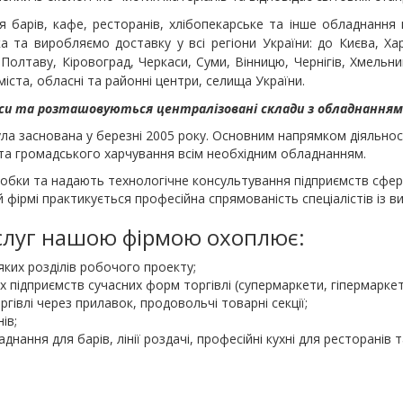
 барів, кафе, ресторанів, хлібопекарське та інше обладнання 
а та виробляємо доставку у всі регіони України: до Києва, Хар
Полтаву, Кіровоград, Черкаси, Суми, Вінницю, Чернігів, Хмельниц
міста, обласні та районні центри, селища України.
іси та розташовуються централізовані склади з обладнанням
ла заснована у березні 2005 року. Основним напрямком діяльност
 та громадського харчування всім необхідним обладнанням.
робки та надають технологічне консультування підприємств сфер
 фірмі практикується професійна спрямованість спеціалістів із ви
ослуг нашою фірмою охоплює:
яких розділів робочого проекту;
х підприємств сучасних форм торгівлі (супермаркети, гіпермаркет
івлі через прилавок, продовольчі товарні секції;
ів;
ання для барів, лінії роздачі, професійні кухні для ресторанів т