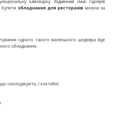
кціональну кавоварку. Відмінний смак гарнірів
. Купити
обладнання для ресторанів
можна за
готування одного такого маленького шедевра йде
рного обладнання.
що охолоджують, і коктейлі;
.