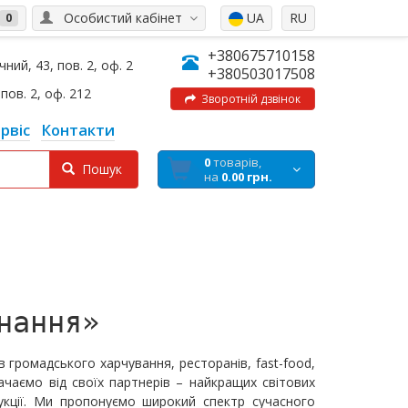
Особистий кабінет
UA
RU
0
+380675710158
ний, 43, пов. 2, оф. 2
+380503017508
пов. 2, оф. 212
Зворотній дзвінок
рвіс
Контакти
0
товарів,
Пошук
на
0.00 грн.
нання»
громадського харчування, ресторанів, fast-food,
ачаємо від своїх партнерів – найкращих світових
укції. Ми пропонуємо широкий спектр сучасного