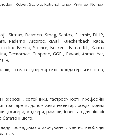
cnodom, Reber, Scaiola, Rational, Unox, Pintinox, Nemox,
troj), Sirman, Desmon, Smeg, Santos, Starmix, DIHR,
ini, Paderno, Arcoroc, Riwall, Kuechenbach, Rada,
lectrolux, Brema, Sofinor, Beckers, Fama, KT, Karma
sanina, Tecnomac, Cuppone, GGF , Pavoni, Ahmet Yar,
а ін.
анів, готелів, супермаркетів, кондитерських цехів,
і, жаровні, сотейники, гастроємності, професійні
шки трафарети, допоміжний інвентар, роздатковий
и, джигери, мадлери, римери, інвентар для піцерії
а багато іншого.
ладу громадського харчування, має всі необхідні
ндартам.