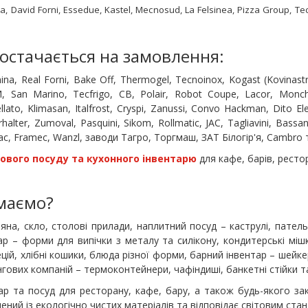
a, David Forni, Essedue, Kastel, Mecnosud, La Felsinea, Pizza Group, Te
остачається на замовлення:
ina, Real Forni, Bake Off, Thermogel, Tecnoinox, Kogast (Kovinas
AM, San Marino, Tecfrigo, CB, Polair, Robot Coupe, Lacor, Monch
ellato, Klimasan, Italfrost, Cryspi, Zanussi, Convo Hackman, Dito E
halter, Zumoval, Pasquini, Sikom, Rollmatic, JAC, Tagliavini, Bas
Intrac, Framec, Wanzl, заводи Тагро, Торгмаш, ЗАТ Білогір'я, Cambro т
ового посуду та кухонного інвентарю
для кафе, барів, рестор
 маємо?
а, скло, столові прилади, наплитний посуд – каструлі, пательн
тар – форми для випічки з металу та силікону, кондитерські мі
цій, хлібні кошики, блюда різної форми, барний інвентар – шейкер
гових компаній – термоконтейнери, чафіндиші, банкетні стійки т
р та посуд для ресторану, кафе, бару, а також будь-якого зак
влений із екологічно чистих матеріалів та відповідає світовим ста