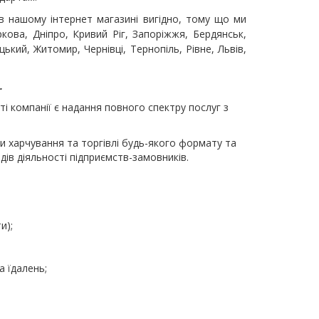
в нашому інтернет магазині вигідно, тому що ми
кова, Дніпро, Кривий Ріг, Запоріжжя, Бердянськ,
ький, Житомир, Чернівці, Тернопіль, Рівне, Львів,
.
і компанії є надання повного спектру послуг з
и харчування та торгівлі будь-якого формату та
дів діяльності підприємств-замовників.
и);
а їдалень;