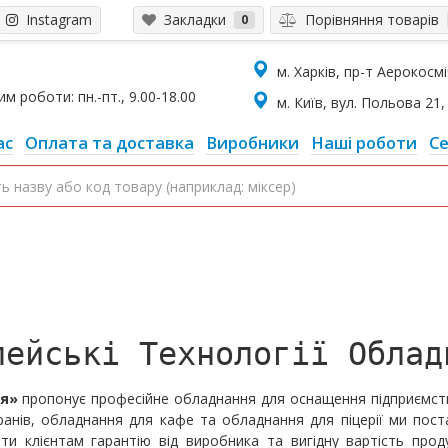
Instagram
Закладки
Порівняння товарів
0
м. Харків, пр-т Аерокосміч
 роботи: пн.-пт., 9.00-18.00
м. Київ, вул. Польова 21, 
ас
Оплата та доставка
Виробники
Наші роботи
Се
пейські Технології Облад
ня»
пропонує професійне обладнання для оснащення підприємств 
ранів, обладнання для кафе та обладнання для піцерії ми пост
и клієнтам гарантію від виробника та вигідну вартість прод