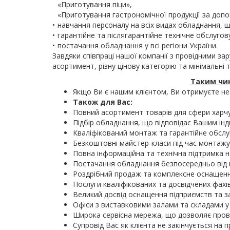
«Приготування піци»,
«Приготування гастрономічної продукції за доп
•
навчання персоналу на всіх видах обладнання,
•
гарантійне та післягарантійне технічне обслуго
•
постачання обладнання у всі регіони України.
Завдяки співпраці нашої компанії з провідними 
асортимент, різну цінову категорію та мінімальні
Таким чин
Якщо Ви є нашим клієнтом, Ви отримуєте не 
Також для Вас:
Повний асортимент товарів для сфери харчу
Підбір обладнання, що відповідає Вашим інд
Кваліфікований монтаж та гарантійне обсл
Безкоштовні майстер-класи під час монтажу
Повна інформаційна та технічна підтримка на
Постачання обладнання безпосередньо від ви
Роздрібний продаж та комплексне оснащенн
Послуги кваліфікованих та досвідчених фахі
Великий досвід оснащення підприємств та з
Офіси з виставковими залами та складами у 
Широка сервісна мережа, що дозволяє прово
Супровід Вас як клієнта не закінчується на 