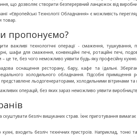
ння, що дозволяє створити безперервний ланцюжок від виробни
анії «Європейські Технології Обладнання» є можливість перегляд
и товар.
ми пропонуємо?
ти важливі технологічні операції - смаження, тушкування, п
і, шафи для смаження, конвекційні печі, ротаційні печі, подов
 – це те, без чого неможливо уявити будь-яку професійну кухню
дова оснащення ресторану, бару, кафе та їдальні. Зберіга
пеціального холодильного обладнання. Підсобні приміщення 
 представлене льодогенераторами, холодильними вітринами та 
важливих операцій, без яких зараз неможливо уявити виробництво
ранів
скуштувати безліч вишуканих страв. Їхнє приготування вимагає п
кухні, входить безліч технічних пристроїв. Наприклад, тонкі т