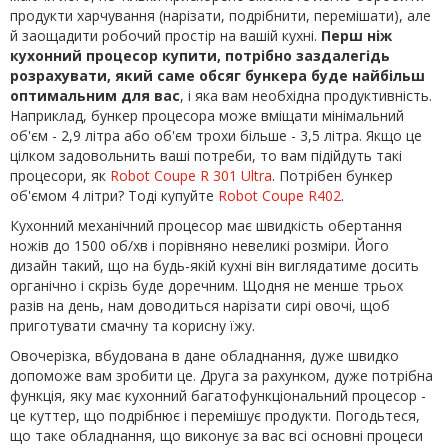
продукти харчування (нарізати, подрібнити, перемішати), але
й заощадити робочий простір на вашій кухні.
Перш ніж
кухонний процесор купити, потрібно заздалегідь
розрахувати, який саме обсяг бункера буде найбільш
оптимальним для вас
, і яка вам необхідна продуктивність.
Наприклад, бункер процесора може вміщати мінімальний
об'єм - 2,9 літра або об'єм трохи більше - 3,5 літра. Якщо це
цілком задовольнить ваші потреби, то вам підійдуть такі
процесори, як
Robot Coupe R 301 Ultra
. Потрібен бункер
об'ємом 4 літри? Тоді купуйте
Robot Coupe R402
.
Кухонний механічний процесор має швидкість обертання
ножів до 1500 об/хв і порівняно невеликі розміри. Його
дизайн такий, що на будь-якій кухні він виглядатиме досить
органічно і скрізь буде доречним. Щодня не менше трьох
разів на день, нам доводиться нарізати сирі овочі, щоб
приготувати смачну та корисну їжу.
Овочерізка, вбудована в дане обладнання, дуже швидко
допоможе вам зробити це. Друга за рахунком, дуже потрібна
функція, яку має кухонний багатофункціональний процесор -
це куттер, що подрібнює і перемішує продукти. Погодьтеся,
що таке обладнання, що виконує за вас всі основні процеси