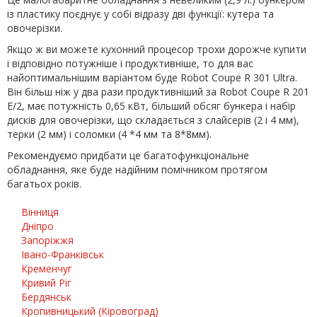
із пластику поєднує у собі відразу дві функції: кутера та
овочерізки.
Якщо ж ви можете кухонний процесор трохи дорожче купити
і відповідно потужніше і продуктивніше, то для вас
найоптимальнішим варіантом буде Robot Coupe R 301 Ultra.
Він більш ніж у два рази продуктивніший за Robot Coupe R 201
E/2, має потужність 0,65 кВт, більший обсяг бункера і набір
дисків для овочерізки, що складається з слайсерів (2 і 4 мм),
терки (2 мм) і соломки (4 *4 мм та 8*8мм).
Рекомендуємо придбати це багатофункціональне
обладнання, яке буде надійним помічником протягом
багатьох років.
Вінниця
Дніпро
Запоріжжя
Івано-Франківськ
Кременчуг
Кривий Ріг
Бердянськ
Кропивницький (Кіровоград)