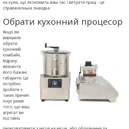
на кухні, що економить ваш час і витрати праці - це
справжнісінька знахідка.
Обрати кухонний процесор
Якщо ви
вирішили
обрати
кухонний
комбайн,
відразу
визначте
його бажані
габарити. Це
потрібно
зробити з
таких причин:
існує ризик
того, що ваш
агрегат ви
постійно
пересуватимете з місця на місце, або обладнання за