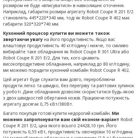
розміром не буде «вписуватися» в навколишнє оточення.
Наприклад, габаритні розміри агрегату Robot Coupe R 201 E/2
становлять 445*220*340 мм, тоді як Robot Coupe R 402 має
габарити 320*320*740 мм.
Кухонний процесор купити ви можете також
звертаючи увагу
на його продуктивність. Якщо вас
влаштовує продуктивність 40 кг/годину і нижче, то сміливо
вибирайте таке обладнання як Robot Coupe R 301 Ultra або
Robot Coupe R 201 E/2. Для тих, кого цікавить
високопродуктивне обладнання, наприклад до 80 кг/годину,
ми можемо порадити кухонний комбайн Robot Coupe R 402.
Цей агрегат буде служити вам довго, переробляючи
продукти легко та швидко, без перегріву та раптових зупинок
у роботі. Дане обладнання дозволяє скористатися будь-якою
з двох швидкостей обертання ножів. Працюючи потужність
агрегату досягає 0,75 кВт/380Вт.
Багато покупців готові купити недорогий комбайн.
Ми
можемо запропонувати вам свій економ-варіант
Robot
Coupe R 201 E/2, ціна якого всього 24428,10 грн. Його
потужність 0,55 кВт, продуктивність овочерізки 10 кг/година.
Це малогабаритне обладнання з невеликим (2,9 л.) бункером