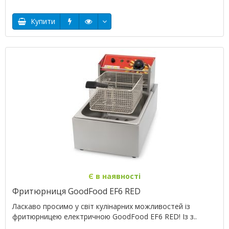
Купити
Є в наявності
Фритюрниця GoodFood EF6 RED
Ласкаво просимо у світ кулінарних можливостей із
фритюрницею електричною GoodFood EF6 RED! Із з..