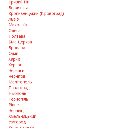
Кривий Ріг
Бердянськ
Кропивницький (Кіровоград)
Львів
Миколаїв
Одеса
Полтава
Біла Церква
Бровари
Суми
Харків
Херсон
Черкаси
Чернігов
Мелітополь
Павлоград
Нікополь
Тернопіль
Рівне
Чернівці
Хмельницький
Ужгород
Краматорськ