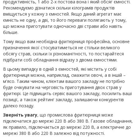
продуктивність, 1 або 2-х постова вона і який обсяг ємності.
Рекомендуємо дізнатися скільки кілограмів продуктів
вміщується у кожну з ємностей. Якщо даний агрегат має
ємність не одну, а дві, то його переваги полягають у тому,
що можна приготувати одночасно дві страви або навіть
більше.
Тому якщо вам необхідна фритюрниця професійна, основне
призначення якої стосуватиметься не стільки великого
обсягу страв, скільки їх різноманітності, то постарайтеся
підібрати собі обладнання відразу з двома ємностями.
В цьому випадку в одній з ємностей, які містить у собі
фритюрниця можна, наприклад, смажити овочі, а в іншій –
м'ясо. Таким чином, клієнтам вашого закладу не потрібно
буде очікувати на черговість приготування двох страв у
фритюрі. Це підвищить сервіс вашого закладу, посилить ваші
позиції, а також рейтинг закладу, залишаючи конкурентів
далеко позаду.
Зверніть увагу
, що промислова фритюрниця може
підключатися до мережі 220 В або 380 В. Газове обладнання,
як правило, підключається до мережі 220 В, а електричне до
мережі 380 В або 220 В залежно від потужності.