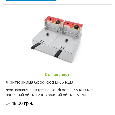
Є в наявності
Фритюрниця GoodFood EF66 RED
Фритюрниця електрична GoodFood EF66 RED має
загальний об'єм 12 л і корисний об'єм 3,5 - 5л..
5448.00 грн.