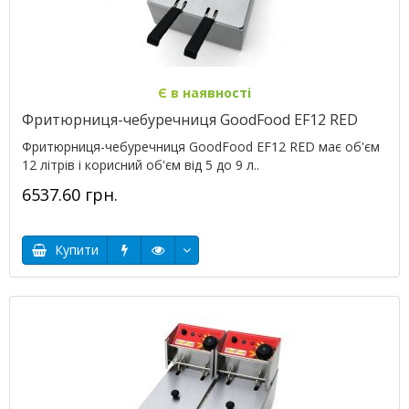
Є в наявності
Фритюрниця-чебуречниця GoodFood EF12 RED
Фритюрниця-чебуречниця GoodFood EF12 RED має об'єм
12 літрів і корисний об'єм від 5 до 9 л..
6537.60 грн.
Купити