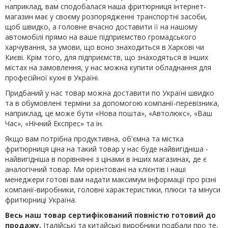
наприклад, вам сподобалася наша фритюрниця інтернет-
магазин має у своєму розпорядженні транспортні засоби,
щоб швидко, а головне вчасно доставити її на нашому
автомобілі прямо на ваше підприємство громадського
харчування, за умови, що воно знаходиться в Харкові чи
Києві. Крім того, для підприємств, що знаходяться в інших
містах на замовлення, у нас можна купити обладнання для
професійної кухні в Україні.
Придбаний у нас товар можна доставити по Україні швидко
та в обумовлені терміни за допомогою компанії-перевізника,
наприклад, це може бути «Нова пошта», «Автолюкс», «Ваш
Час», «Нічний Експрес» та ін.
Якщо вам потрібна продуктивна, об'ємна та містка
фритюрниця ціна на такий товар у нас буде найвигідніша -
найвигідніша в порівнянні з цінами в інших магазинах, де є
аналогічний товар. Ми орієнтовані на клієнтів і наші
менеджери готові вам надати максимум інформації про різні
компанії-виробники, головні характеристики, плюси та мінуси
фритюрниці Україна.
Весь наш товар сертифікований повністю готовий до
продажу.
Італійські та китайські виробники подбали про те,