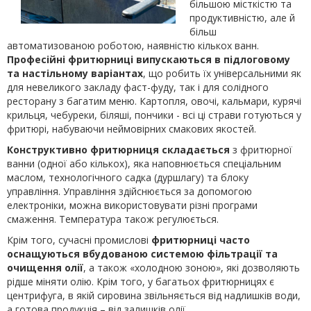
більшою місткістю та
продуктивністю, але й
більш
автоматизованою роботою, наявністю кількох ванн.
Професійні фритюрниці випускаються в підлоговому
та настільному варіантах
, що робить їх універсальними як
для невеликого закладу фаст-фуду, так і для солідного
ресторану з багатим меню. Картопля, овочі, кальмари, курячі
крильця, чебуреки, біляші, пончики - всі ці страви готуються у
фритюрі, набуваючи неймовірних смакових якостей.
Конструктивно фритюрниця складається
з фритюрної
ванни (одної або кількох), яка наповнюється спеціальним
маслом, технологічного садка (дуршлагу) та блоку
управління. Управління здійснюється за допомогою
електроніки, можна використовувати різні програми
смаження. Температура також регулюється.
Крім того, сучасні промислові
фритюрниці часто
оснащуються вбудованою системою фільтрації та
очищення олії
, а також «холодною зоною», які дозволяють
рідше міняти олію. Крім того, у багатьох фритюрницях є
центрифуга, в якій сировина звільняється від надлишків води,
а готова продукція – від залишків олії.