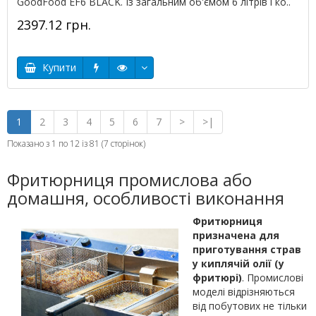
GoodFood EF6 BLACK. Із загальним об'ємом 6 літрів і ко..
2397.12 грн.
Купити
1
2
3
4
5
6
7
>
>|
Показано з 1 по 12 із 81 (7 сторінок)
Фритюрниця промислова або
домашня, особливості виконання
Фритюрниця
призначена для
приготування страв
у киплячій олії (у
фритюрі)
. Промислові
моделі відрізняються
від побутових не тільки