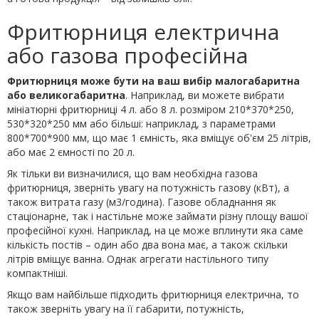
Фритюрниця електрична
або газова професійна
Фритюрниця може бути на ваш вибір малогабаритна
або великогабаритна
. Наприклад, ви можете вибрати
мініатюрні фритюрниці 4 л. або 8 л. розміром 210*370*250,
530*320*250 мм або більші: наприклад, з параметрами
800*700*900 мм, що має 1 ємність, яка вміщує об'єм 25 літрів,
або має 2 ємності по 20 л.
Як тільки ви визначилися, що вам необхідна газова
фритюрниця, зверніть увагу на потужність газову (кВт), а
також витрата газу (м3/година). Газове обладнання як
стаціонарне, так і настільне може займати різну площу вашої
професійної кухні. Наприклад, на це може вплинути яка саме
кількість постів – один або два вона має, а також скільки
літрів вміщує ванна. Однак агрегати настільного типу
компактніші.
Якщо вам найбільше підходить фритюрниця електрична, то
також зверніть увагу на її габарити, потужність,