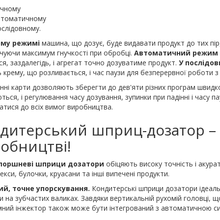
учному
втоматичному
слідовному.
ому режимі
машина, що дозує, буде видавати продукт до тих пір,
чуючи максимум гнучкості при обробці.
Автоматичний режим
ся, заздалегідь, і агрегат точно дозуватиме продукт.
У послідо
ть крему, що розливається, і час паузи для безперервної роботи 
нні карти дозволяють зберегти до дев'яти різних програм швидк
ться, і регулювання часу дозування, зупинки при падінні і часу
атися до всіх вимог виробництва.
дитерський шприц-дозатор – 
обництві!
поршневі шприци дозатори
обіцяють високу точність і акура
екси, булочки, круасани та інші випечені продукти.
ий, точне упорскування.
Кондитерські шприци дозатори ідеальн
и на зубчастих валиках. Завдяки вертикальній рухомій головці,
ний інжектор також може бути інтегрований з автоматичною с