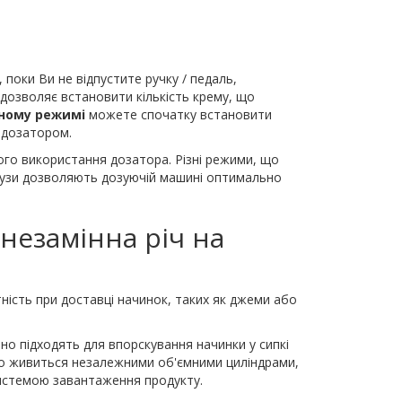
 поки Ви не відпустите ручку / педаль,
дозволяє встановити кількість крему, що
вному режимі
можете спочатку встановити
з дозатором.
ого використання дозатора. Різні режими, що
 паузи дозволяють дозуючій машині оптимально
незамінна річ на
тність при доставці начинок, таких як джеми або
о підходять для впорскування начинки у сипкі
 що живиться незалежними об'ємними циліндрами,
истемою завантаження продукту.