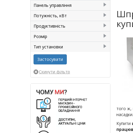
380
1
15
1
Панель управління
Шпр
7
1
Механічна
1
Потужність, кВт
куп
0,15
1
Продуктивність
0,37
1
1500 шт/год
1
Розмір
3500 шт/год
1
390x360x500
1
Тип установки
750x330x560
1
Настільний
2
того ж,
насадки
Купити
працюв