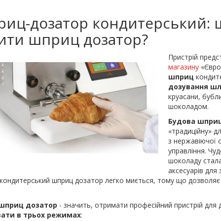
иц-дозатор кондитерський: щ
ити шприц дозатор?
Пристрій предс
магазину
«Європ
шприц
кондит
дозування шл
круасани, бубл
шоколадом.
Будова шпри
«традиційну» д
з нержавіючої с
управління. Чу
шоколаду стал
аксесуарів для
 кондитерський шприц дозатор легко миється, тому що дозволяє о
.
шприц дозатор
- значить, отримати професійний пристрій для 
ати в трьох режимах
: