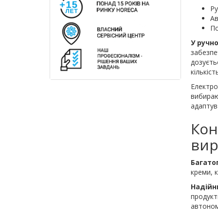
Р
А
По
У ручн
забезпе
дозуєть
кількіс
Електро
вибираю
адаптув
Кон
вир
Багато
креми, к
Надійн
продукт
автоном