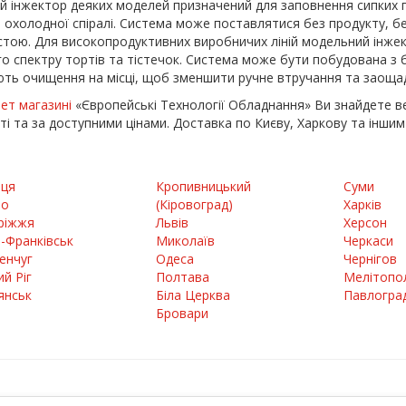
й інжектор деяких моделей призначений для заповнення сипких п
о охолодної спіралі. Система може поставлятися без продукту, бе
стою. Для високопродуктивних виробничих ліній модельний інж
о спектру тортів та тістечок. Система може бути побудована з б
ть очищення на місці, щоб зменшити ручне втручання та заоща
нет магазині
«Європейські Технології Обладнання» Ви знайдете в
ті та за доступними цінами. Доставка по Києву, Харкову та іншим
иця
Кропивницький
Суми
ро
(Кіровоград)
Харків
ріжжя
Львів
Херсон
о-Франківськ
Миколаїв
Черкаси
енчуг
Одеса
Чернігов
й Ріг
Полтава
Мелітопо
янськ
Біла Церква
Павлогра
Бровари