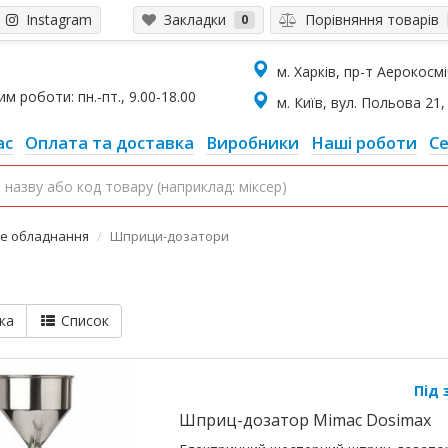
Instagram
Закладки
Порівняння товарів
0
м. Харків, пр-т Аерокосміч
 роботи: пн.-пт., 9.00-18.00
м. Київ, вул. Польова 21, 
ас
Оплата та доставка
Виробники
Наші роботи
Се
ке обладнання
Шприци-дозатори
ка
Список
Під
Шприц-дозатор Mimac Dosimax