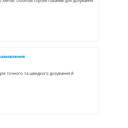
р Mimac Dosimax спроектований для дозування
 замовлення
ля точного та швидкого дозування й