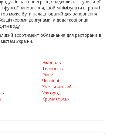
родуктів на конвеєрі, що надходить з тунельної
з функції заповнення, щоб мінімізувати втрати і
ектор може бути налаштований для заповнення
езщітковими двигунами, а додаткові опції
дити воду.
еликий асортимент обладнання для ресторанів в
 містам України.
Нікополь
Тернопіль
Рівне
Чернівці
Хмельницький
ль
Ужгород
д
Краматорськ