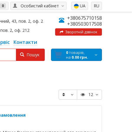
Особистий кабінет
UA
RU
0
+380675710158
ний, 43, пов. 2, оф. 2
+380503017508
пов. 2, оф. 212
Зворотній дзвінок
рвіс
Контакти
0
товарів,
Пошук
на
0.00 грн.
12
 замовлення