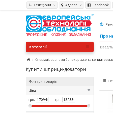
Телефони
Адреса
Facebook
Режим
Про н
Категорії
Спеціалізоване хлібопекарське та кондитерсь
Купити шприци-дозатори
Сіт
Фільтри товарів
Ціна
грн.
–
грн.