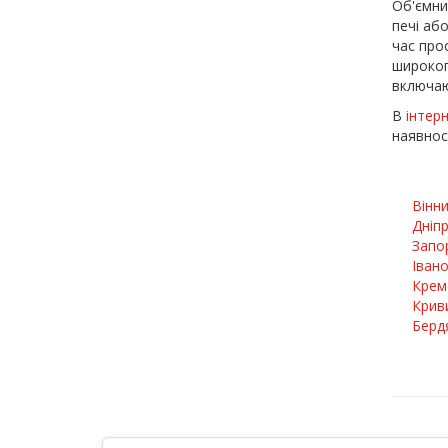
Об'ємни
печі аб
час про
широког
включаю
В
інтер
наявнос
Вінн
Дніп
Запо
Іван
Крем
Криви
Берд