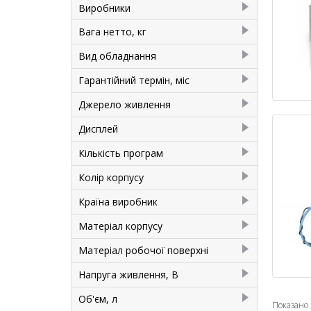
Виробники
Mac Pan
1
Вага нетто, кг
Mimac
1
20
1
Вид обладнання
33
1
Шприц-дозатор
2
Гарантійний термін, міс
12
2
Джерело живлення
Електроенергія
2
Диcплей
Немає
1
Кількість програм
Сенсорний
1
7
1
Колір корпусу
Білий
1
Країна виробник
Сірий
1
Італія
2
Матеріал корпусу
Нержавіюча сталь
2
Матеріал робочої поверхні
Нержавіюча сталь
1
Напруга живлення, В
220
1
Об'єм, л
Показано з