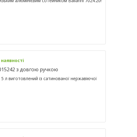
низьким алюмінієвим сотейником Ballarini 7024.20!
 наявності
 015242 з довгою ручкою
 5 л виготовлений із сатинованої нержавіючої