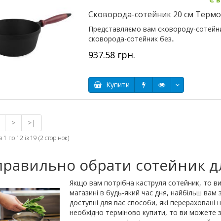
Сковорода-сотейник 20 см Термо 
Представляємо вам сковороду-сотейни
сковорода-сотейник без..
937.58 грн.
Купити
>
>|
 1 по 12 із 19 (2 сторінок)
правильно обрати сотейник дл
Якщо вам потрібна каструля сотейник, то в
магазині в будь-який час дня, найбільш вам 
доступні для вас способи, які перераховані 
необхідно терміново купити, то ви можете 