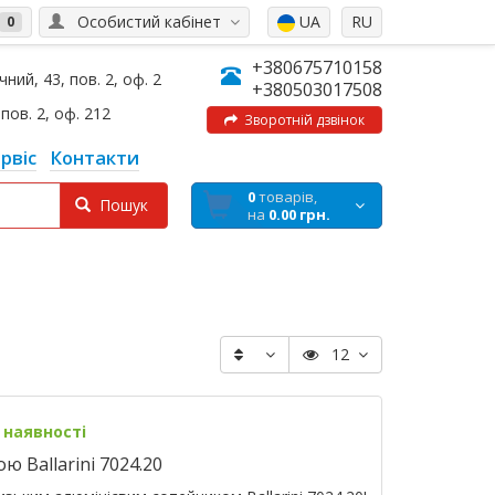
Особистий кабінет
UA
RU
0
+380675710158
ний, 43, пов. 2, оф. 2
+380503017508
пов. 2, оф. 212
Зворотній дзвінок
рвіс
Контакти
0
товарів,
Пошук
на
0.00 грн.
12
 наявності
 Ballarini 7024.20