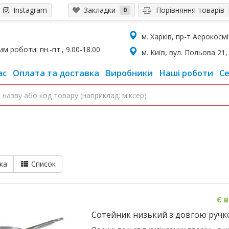
Instagram
Закладки
Порівняння товарів
0
м. Харків, пр-т Аерокосміч
 роботи: пн.-пт., 9.00-18.00
м. Київ, вул. Польова 21, 
ас
Оплата та доставка
Виробники
Наші роботи
Се
ка
Список
Є в
Сотейник низький з довгою ручкою