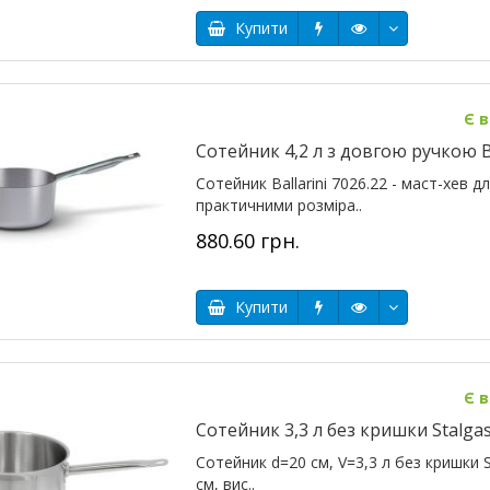
Купити
Є в
Сотейник 4,2 л з довгою ручкою Ba
Сотейник Ballarini 7026.22 - маст-хев дл
практичними розміра..
880.60 грн.
Купити
Є в
Сотейник 3,3 л без кришки Stalgas
Сотейник d=20 cм, V=3,3 л без кришки St
см, вис..