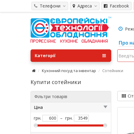
Телефони
Адреса
Facebook
Режим
Про н
Категорії
Кухонний посуд та інвентар
Сотейники
Купити сотейники
Сіт
Фільтри товарів
Ціна
грн.
–
грн.