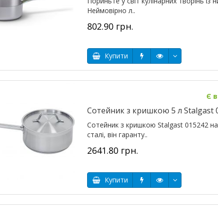
Пориньте у світ кулінарних творінь із 
Неймовірно л..
802.90 грн.
Купити
Є в
Сотейник з кришкою 5 л Stalgast
Сотейник з кришкою Stalgast 015242 на
сталі, він гаранту..
2641.80 грн.
Купити