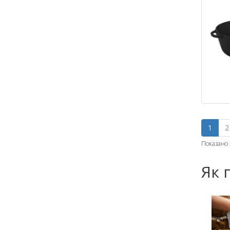
1
2
Показано з
Як 