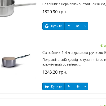
Сотейник з нержавіючої сталі d=16 cм, V=
1320.90 грн.
Купити
Є в
Сотейник 1,4 л з довгою ручкою Ba
Покращіть свій досвід готування із соте
алюмінієвий сотейник і..
1243.20 грн.
Купити
Є в