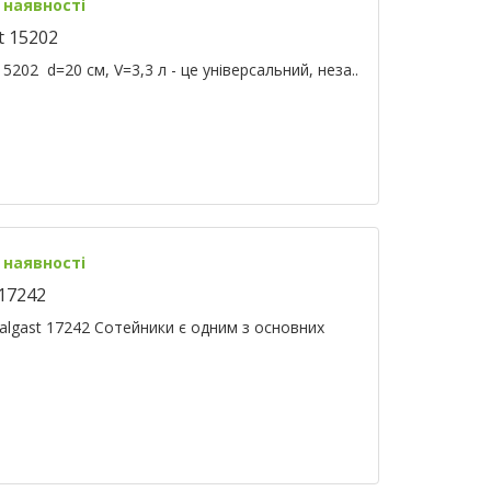
 наявності
t 15202
5202 d=20 cм, V=3,3 л - це універсальний, неза..
 наявності
 17242
talgast 17242 Сотейники є одним з основних