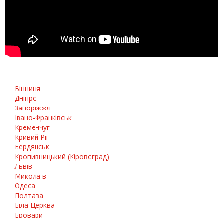
Вінниця
Дніпро
Запоріжжя
Івано-Франківськ
Кременчуг
Кривий Ріг
Бердянськ
Кропивницький (Кіровоград)
Львів
Миколаїв
Одеса
Полтава
Біла Церква
Бровари