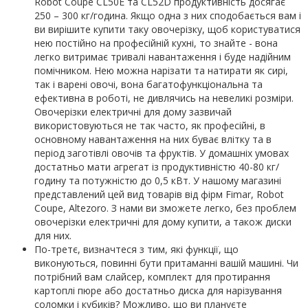
Robot Coupe CL50E та CL52D продуктивність досягає
250 – 300 кг/година. Якщо одна з них сподобається вам і
ви вирішите купити таку овочерізку, щоб користуватися
нею постійно на професійній кухні, то знайте - вона
легко витримає тривалі навантаження і буде надійним
помічником. Нею можна нарізати та натирати як сирі,
так і варені овочі, вона багатофункціональна та
ефективна в роботі, не дивлячись на невеликі розміри.
Овочерізки електричні для дому зазвичай
використовуються не так часто, як професійні, в
основному навантаження на них буває влітку та в
період заготівлі овочів та фруктів. У домашніх умовах
достатньо мати агрегат із продуктивністю 40-80 кг/
годину та потужністю до 0,5 кВт. У нашому магазині
представлений цей вид товарів від фірм Fimar, Robot
Coupe, Altezoro. З нами ви зможете легко, без проблем
овочерізки електричні для дому купити, а також диски
для них.
По-третє, визначтеся з тим, які функції, що
виконуються, повинні бути притаманні вашій машині. Чи
потрібний вам слайсер, комплект для протирання
картоплі пюре або достатньо диска для нарізування
соломки і кубиків? Можливо, що ви плануєте