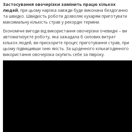
Застосування овочерізки замінить працю кількох
людей
, при цьому нарізка завжди буде виконана бездоганно
та швидко. Швидкість роботи дозволяє кухарям приготувати
максимальну кількість страв у рекордні терміни.
Економічні вигоди від використання овочерізки очевидні – ви
автоматизуєте роботу, яка зажадала б силових витрат
кількох людей, ви прискорите процес приготування страв, при
цьому підвищивши їхню якість. За щоденного кількагодинного
використання овочерізка окупить себе за півроку.