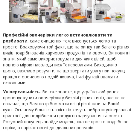
Професійні овочерізки легко встановлювати та
розбирати
, саме очищення теж виконується легко та
просто. Враховуючи той факт, що на ринку так багато різних
видів подрібнювачів харчових продуктів та овочів, Ви повинні
знати, який саме використовувати для яких цілей, щоб
повною мірою насолодитися їх перевагами. Виходячи з
цього, важливо розуміти, на що звертати увагу при покупці
кращого овочевого подрібнювача, і які функції вважати
основними:
Універсальність.
Ви вже знаєте, що український ринок
пропонує купити овочерізки у безлічі різних типів, але це не
означає, що Вам потрібно мати всі ці різні типи на Вашій
кухні. Ось чому більшість клієнтів хочуть вибрати універсальні
пристрої для подрібнення продуктів харчування та овочів.
Розумний покупець знайде модель, яка не просто подрібнює
горіхи, а нарізає овочі до ідеальних розмірів.