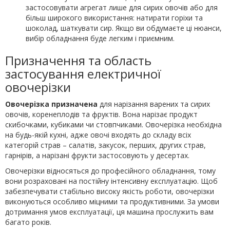
застосовувати агрегат лише для сирих овочів або для
більш широкого використання: натирати горіхи та
шоколад, шаткувати сир. Якщо ви обдумаєте ці нюанси,
вибір обладнання буде легким і приємним.
Призначення та область
застосування електричної
овочерізки
Овочерізка призначена
для нарізання варених та сирих
овочів, коренеплодів та фруктів. Вона нарізає продукт
скибочками, кубиками чи стовпчиками. Овочерізка необхідна
на будь-якій кухні, адже овочі входять до складу всіх
категорій страв – салатів, закусок, перших, других страв,
гарнірів, а нарізані фрукти застосовують у десертах.
Овочерізки відносяться до професійного обладнання, тому
вони розраховані на постійну інтенсивну експлуатацію. Щоб
забезпечувати стабільно високу якість роботи, овочерізки
виконуються особливо міцними та продуктивними. За умови
дотримання умов експлуатації, ця машина прослужить вам
багато років.