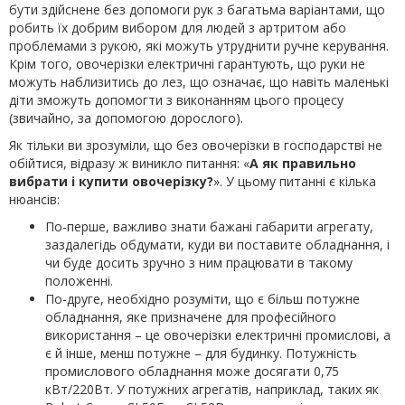
бути здійснене без допомоги рук з багатьма варіантами, що
робить їх добрим вибором для людей з артритом або
проблемами з рукою, які можуть утруднити ручне керування.
Крім того, овочерізки електричні гарантують, що руки не
можуть наблизитись до лез, що означає, що навіть маленькі
діти зможуть допомогти з виконанням цього процесу
(звичайно, за допомогою дорослого).
Як тільки ви зрозуміли, що без овочерізки в господарстві не
обійтися, відразу ж виникло питання: «
А як правильно
вибрати і купити овочерізку?
». У цьому питанні є кілька
нюансів:
По-перше, важливо знати бажані габарити агрегату,
заздалегідь обдумати, куди ви поставите обладнання, і
чи буде досить зручно з ним працювати в такому
положенні.
По-друге, необхідно розуміти, що є більш потужне
обладнання, яке призначене для професійного
використання – це овочерізки електричні промислові, а
є й інше, менш потужне – для будинку. Потужність
промислового обладнання може досягати 0,75
кВт/220Вт. У потужних агрегатів, наприклад, таких як