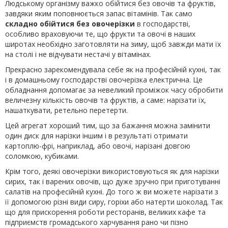
Людському організму важко обійтися без овочів та фруктів,
завдяки яким поповнюється запас вітамінів. Так само
складно обійтися без овочерізки
в господарстві,
особливо враховуючи те, що фрукти та овочі в наших
широтах необхідно заготовляти на зиму, щоб завжди мати їх
на столі і не відчувати нестачі у вітамінах.
Прекрасно зарекомендувала себе як на професійній кухні, так
і в домашньому господарстві овочерізка електрична. Це
обладнання допомагає за невеликий проміжок часу обробити
величезну кількість овочів та фруктів, а саме: нарізати їх,
нашаткувати, ретельно перетерти.
Цей агрегат хороший тим, що за бажання можна замінити
один диск для нарізки іншим і в результаті отримати
картоплю-фрі, наприклад, або овочі, нарізані довгою
соломкою, кубиками.
Крім того, деякі овочерізки використовуються як для нарізки
сирих, так і варених овочів, що дуже зручно при приготуванні
салатів на професійній кухні. До того ж ви можете нарізати з
її допомогою різні види сиру, горіхи або натерти шоколад. Так
що для прискорення роботи ресторанів, великих кафе та
підприємств громадського харчування рано чи пізно