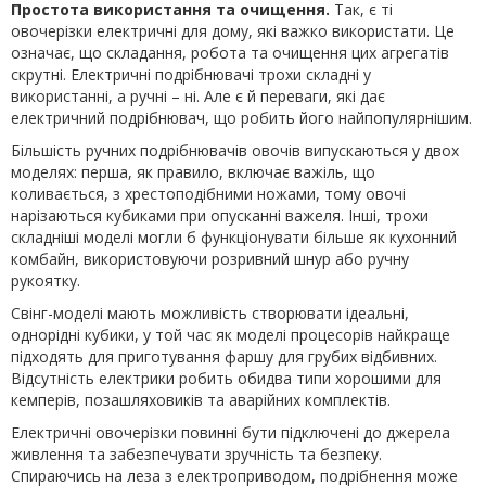
Простота використання та очищення.
Так, є ті
овочерізки електричні для дому, які важко використати. Це
означає, що складання, робота та очищення цих агрегатів
скрутні. Електричні подрібнювачі трохи складні у
використанні, а ручні – ні. Але є й переваги, які дає
електричний подрібнювач, що робить його найпопулярнішим.
Більшість ручних подрібнювачів овочів випускаються у двох
моделях: перша, як правило, включає важіль, що
коливається, з хрестоподібними ножами, тому овочі
нарізаються кубиками при опусканні важеля. Інші, трохи
складніші моделі могли б функціонувати більше як кухонний
комбайн, використовуючи розривний шнур або ручну
рукоятку.
Свінг-моделі мають можливість створювати ідеальні,
однорідні кубики, у той час як моделі процесорів найкраще
підходять для приготування фаршу для грубих відбивних.
Відсутність електрики робить обидва типи хорошими для
кемперів, позашляховиків та аварійних комплектів.
Електричні овочерізки повинні бути підключені до джерела
живлення та забезпечувати зручність та безпеку.
Спираючись на леза з електроприводом, подрібнення може