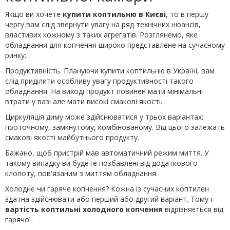
Якщо ви хочете
купити коптильню в Києві
, то в першу
чергу вам слід звернути увагу на ряд технічних нюансів,
властивих кожному з таких агрегатів. Розглянемо, яке
обладнання для копчення широко представлене на сучасному
ринку:
Продуктивність. Плануючи купити коптильню в Україні, вам
слід приділити особливу увагу продуктивності такого
обладнання. На виході продукт повинен мати мінімальні
втрати у вазі але мати високі смакові якості.
Циркуляція диму може здійснюватися у трьох варіантах:
проточному, замкнутому, комбінованому. Від цього залежать
смакові якості майбутнього продукту.
Бажано, щоб пристрій мав автоматичний режим миття. У
такому випадку ви будете позбавлені від додаткового
клопоту, пов'язаним з миттям обладнання.
Холодне чи гаряче копчення? Кожна із сучасних коптилен
здатна здійснювати або перший або другий варіант. Тому і
вартість коптильні холодного копчення
відрізняється від
гарячої.