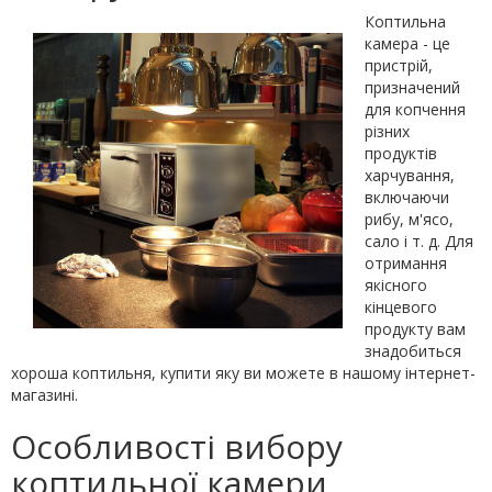
Коптильна
камера - це
пристрій,
призначений
для копчення
різних
продуктів
харчування,
включаючи
рибу, м'ясо,
сало і т. д. Для
отримання
якісного
кінцевого
продукту вам
знадобиться
хороша коптильня, купити яку ви можете в нашому інтернет-
магазині.
Особливості вибору
коптильної камери