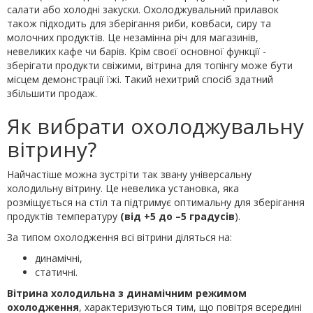
салати або холодні закуски. Охолоджувальний прилавок
також підходить для зберігання риби, ковбаси, сиру та
молочних продуктів. Це незамінна річ для магазинів,
невеликих кафе чи барів. Крім своєї основної функції -
зберігати продукти свіжими, вітрина для топінгу може бути
місцем демонстрації їжі. Такий нехитрий спосіб здатний
збільшити продаж.
Як вибрати охолоджувальну
вітрину?
Найчастіше можна зустріти так звану універсальну
холодильну вітрину. Це невелика установка, яка
розміщується на стіл та підтримує оптимальну для зберігання
продуктів температуру
(від +5 до –5 градусів
).
За типом охолодження всі вітрини діляться на:
динамічні,
статичні.
Вітрина холодильна з динамічним режимом
охолодження
, характеризуються тим, що повітря всередині