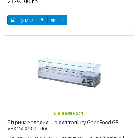
21792.00 грн.
Купити
Є в наявності
Вітрина холодильна для топінгу GoodFood GF-
VRX1500/330-H6C
Пропонуємо холодильну вітрину для топінгу GoodFood