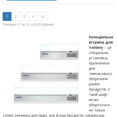
1
2
3
>
>|
Показано з 1 по 12 із 26 (3 сторінок)
Холодильна
вітрина для
топінгу
– це
спеціальна
установка,
призначена
для
тимчасового
зберігання
різних
продуктів. У
такій шафі
може
зберігатися
не тільки
топінг (начинка для піци), але й інші продукти, наприклад,