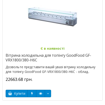
Є в наявності
Вітрина холодильна для топінгу GoodFood GF-
VRX1800/380-H6C
Дозвольте представити вашій увазі вітрину холодильну
для топінгу GoodFood GF-VRX1800/380-H6C - облад..
22663.68 грн.
Купити