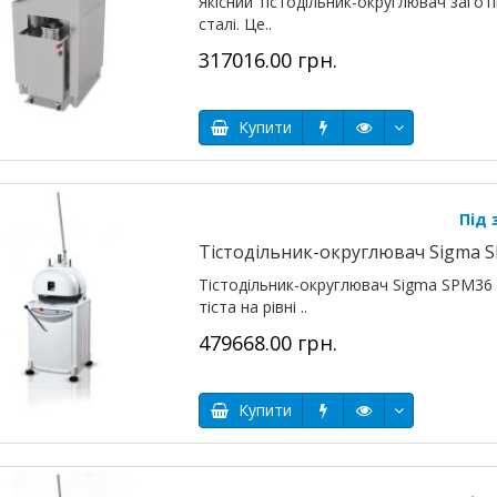
Якісний тістодільник-округлювач загот
сталі. Це..
317016.00 грн.
Купити
Під
Тістодільник-округлювач Sigma 
Тістодільник-округлювач Sigma SPM36 
тіста на рівні ..
479668.00 грн.
Купити