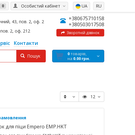
Особистий кабінет
UA
RU
0
+380675710158
ний, 43, пов. 2, оф. 2
+380503017508
пов. 2, оф. 212
Зворотній дзвінок
рвіс
Контакти
0
товарів,
Пошук
на
0.00 грн.
12
 замовлення
ок для піци Empero EMP.HKT