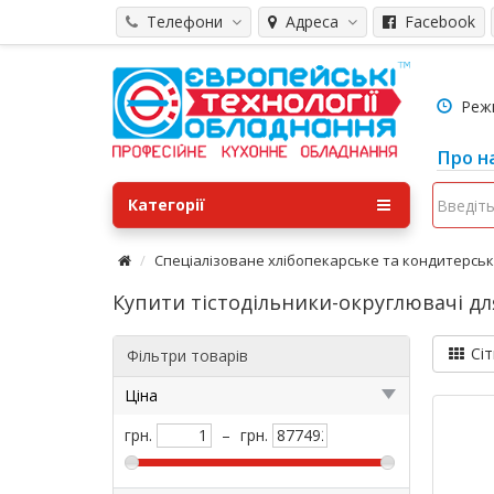
Телефони
Адреса
Facebook
Режим
Про н
Категорії
Спеціалізоване хлібопекарське та кондитерсь
Купити тістодільники-округлювачі для
Сіт
Фільтри товарів
Ціна
грн.
–
грн.