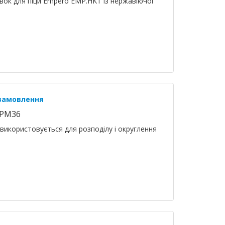
івок для піци Empero EMP.HKT із нержавіючої
 замовлення
SPM36
використовується для розподілу і округлення