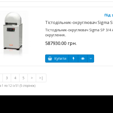
Під
Тістодільник-округлювач Sigma SP
Тістодільник-округлювач Sigma SP 3/4 
округлення..
587930.00 грн.
Купити
3
4
5
>
>|
 1 по 12 із 51 (5 сторінок)