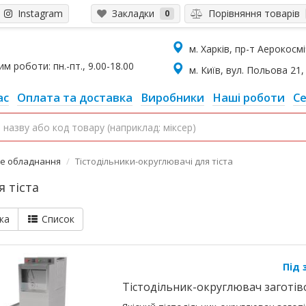
Instagram
Закладки
Порівняння товарів
0
м. Харків, пр-т Аерокосміч
 роботи: пн.-пт., 9.00-18.00
м. Київ, вул. Польова 21, 
ас
Оплата та доставка
Виробники
Наші роботи
Се
ке обладнання
Тістодільники-округлювачі для тіста
 тіста
ка
Список
Під
Тістодільник-округлювач заготів