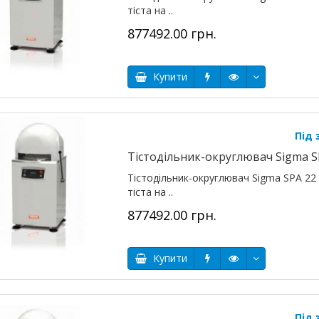
тіста на ..
877492.00 грн.
Купити
Під
Тістодільник-округлювач Sigma S
Тістодільник-округлювач Sigma SPA 22 
тіста на ..
877492.00 грн.
Купити
Під