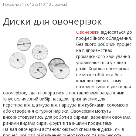
Показано з 1 по 12 із 110 (10 сторінок)
Диски для овочерізок
Овочерізки
відносяться до
професійного обладнання,
без якого робочий процес
на підприємствах
громадського харчування
уповільнюється у кілька
разів. Хороша овочерізка
не може обійтися без
комплектуючих, тому
важливо купити диски для
овочерізок, здатні впоратися з поставленими завданнями.
Існує величезний вибір насадок, призначених для
перетирання, шаткування, нарізування кубиками, соломкою
або створення фігурної нарізки. Овочерізки можуть
використовуватись для роботи з сирими, вареними овочами,
різними видами сирів, фруктів та іншими продуктами.
На вал овочерізки встановлюються спеціальні диски, які в
процесі роботи обладнання обертаються та здійснюють