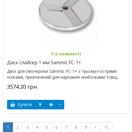
Є в наявності
Диск слайсер 1 мм Sammic FC-1+
Диск для овочерізки Sammic FC-1+ з трьома гострими
ножами, призначений для нарізання скибочками товщ..
3574.20 грн.
Купити
1
2
3
4
5
6
7
8
9
>
>|