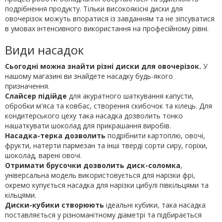
подрібнення продукту. Тільки високоякісні диски для
овочерізок можуть впоратися із завданням та не зіпсуватися
в умовах інтенсивного використання на професійному рівні.
Види насадок
Сьогодні можна знайти різні диски для овочерізок.
У
нашому магазині ви знайдете насадку будь-якого
призначення.
Слайсер підійде
для акуратного шаткування капусти,
обробки м'яса та ковбас, створення скибочок та кілець. Для
кондитерського цеху така насадка дозволить тонко
нашаткувати шоколад для прикрашання виробів.
Насадка-терка дозволить
подрібнити картоплю, овочі,
фрукти, натерти пармезан та інші тверді сорти сиру, горіхи,
шоколад, варені овочі.
Отримати брусочки дозволить диск-соломка
,
універсальна модель використовується для нарізки фрі,
окремо купується насадка для нарізки цибулі півкільцями та
кільцями.
Диски-кубики створюють
ідеальні кубики, така насадка
поставляється у різноманітному діаметрі та підбирається