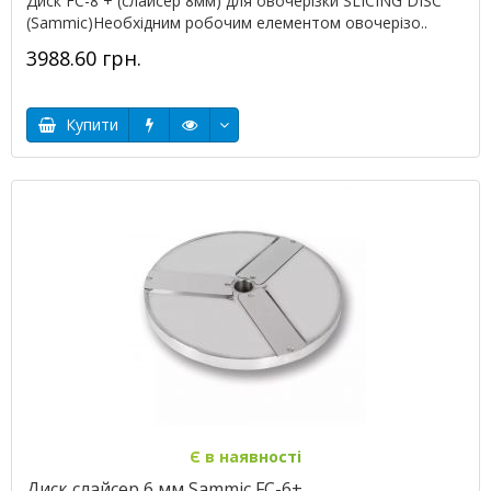
Диск FC-8 + (слайсер 8мм) для овочерізки SLICING DISC
(Sammic)Необхідним робочим елементом овочерізо..
3988.60 грн.
Купити
Є в наявності
Диск слайсер 6 мм Sammic FC-6+