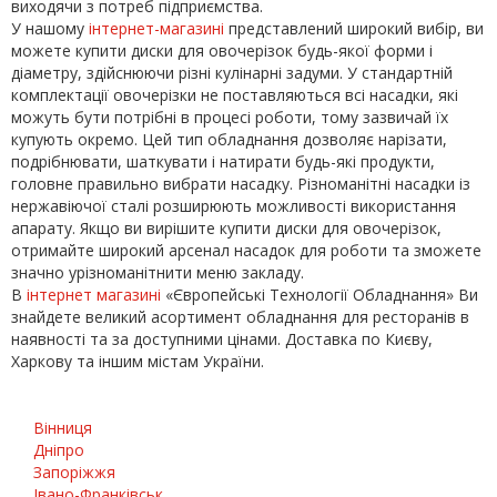
виходячи з потреб підприємства.
У нашому
інтернет-магазині
представлений широкий вибір, ви
можете купити диски для овочерізок будь-якої форми і
діаметру, здійснюючи різні кулінарні задуми. У стандартній
комплектації овочерізки не поставляються всі насадки, які
можуть бути потрібні в процесі роботи, тому зазвичай їх
купують окремо. Цей тип обладнання дозволяє нарізати,
подрібнювати, шаткувати і натирати будь-які продукти,
головне правильно вибрати насадку. Різноманітні насадки із
нержавіючої сталі розширюють можливості використання
апарату. Якщо ви вирішите купити диски для овочерізок,
отримайте широкий арсенал насадок для роботи та зможете
значно урізноманітнити меню закладу.
В
інтернет магазині
«Європейські Технології Обладнання» Ви
знайдете великий асортимент обладнання для ресторанів в
наявності та за доступними цінами. Доставка по Києву,
Харкову та іншим містам України.
Вінниця
Дніпро
Запоріжжя
Івано-Франківськ