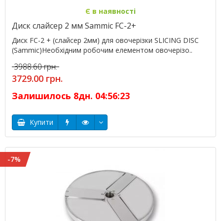
Є в наявності
Диск слайсер 2 мм Sammic FC-2+
Диск FC-2 + (слайсер 2мм) для овочерізки SLICING DISC
(Sammic)Необхідним робочим елементом овочерізо..
3988.60 грн.
3729.00 грн.
Залишилось
8
дн.
04
:
56
:
23
Купити
-7%