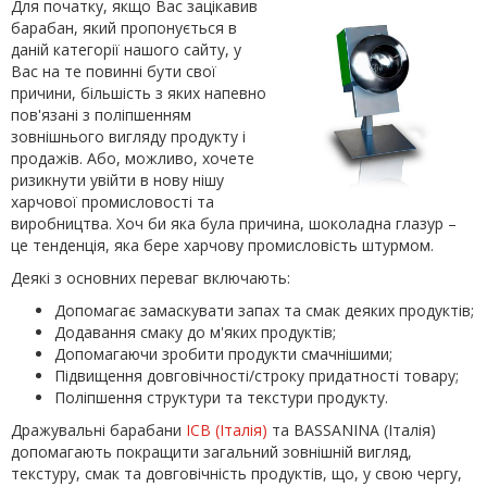
Для початку, якщо Вас зацікавив
барабан, який пропонується в
даній категорії нашого сайту, у
Вас на те повинні бути свої
причини, більшість з яких напевно
пов'язані з поліпшенням
зовнішнього вигляду продукту і
продажів. Або, можливо, хочете
ризикнути увійти в нову нішу
харчової промисловості та
виробництва. Хоч би яка була причина, шоколадна глазур –
це тенденція, яка бере харчову промисловість штурмом.
Деякі з основних переваг включають:
Допомагає замаскувати запах та смак деяких продуктів;
Додавання смаку до м'яких продуктів;
Допомагаючи зробити продукти смачнішими;
Підвищення довговічності/строку придатності товару;
Поліпшення структури та текстури продукту.
Дражувальні барабани
ICB (Італія)
та BASSANINA (Італія)
допомагають покращити загальний зовнішній вигляд,
текстуру, смак та довговічність продуктів, що, у свою чергу,