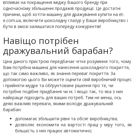
впливає на покращення іміджу Вашого бренду при
одночасному збільшенні продажів продукції. Це достатні
причини, щоб хотіти машину для дражування купити на et-
e.com.ua, включити шоколадну глазур у Ваше виробництво і
бути в змозі залишатися попереду конкурентів!
Навіщо потрібен
дражувальний барабан?
Ціна даного пристрою передбачає чітке розуміння того, чому
Вам потрібна машина для нанесення шоколадного покриття,
що так само важливо, як знання переваг покриття. За
допомогою цього Ви можете оцінити свій виробничий процес
і прийняти мудре та обґрунтоване рішення про те, чи
потрібне подібне придбання чи ні. І якщо так, то яка з них
найкраще підходить для ваших потреб. Тим не менш, ось
деякі важливі переваги, якими володіє дражувальний
барабан:
допомагає збільшити рівні та обсяг виробництва;
дозволяє економити на вартості праці у міру того, як
більшість з них працює автоматично;