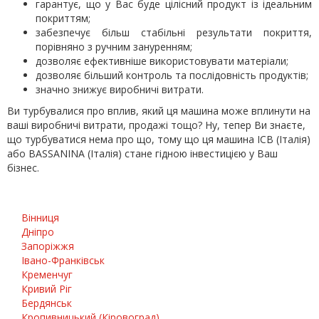
гарантує, що у Вас буде цілісний продукт із ідеальним
покриттям;
забезпечує більш стабільні результати покриття,
порівняно з ручним зануренням;
дозволяє ефективніше використовувати матеріали;
дозволяє більший контроль та послідовність продуктів;
значно знижує виробничі витрати.
Ви турбувалися про вплив, який ця машина може вплинути на
ваші виробничі витрати, продажі тощо? Ну, тепер Ви знаєте,
що турбуватися нема про що, тому що ця машина ICB (Італія)
або BASSANINA (Італія) стане гідною інвестицією у Ваш
бізнес.
Вінниця
Дніпро
Запоріжжя
Івано-Франківськ
Кременчуг
Кривий Ріг
Бердянськ
Кропивницький (Кіровоград)