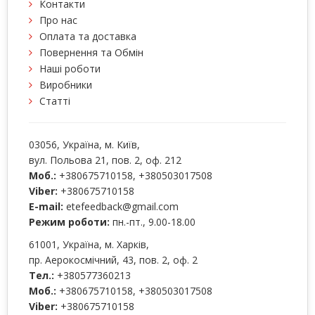
Контакти
Про нас
Оплата та доставка
Повернення та Обмін
Наші роботи
Виробники
Статті
03056
, Україна, м.
Київ
,
вул. Польова 21, пов. 2, оф. 212
Моб.:
+380675710158
,
+380503017508
Viber:
+380675710158
E-mail:
etefeedback@gmail.com
Режим роботи:
пн.-пт., 9.00-18.00
61001
, Україна, м.
Харків
,
пр. Аерокосмічний, 43, пов. 2, оф. 2
Тел.:
+380577360213
Моб.:
+380675710158
,
+380503017508
Viber:
+380675710158