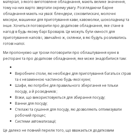
матеріал, з якого виготовлене обладнання, мають велике значення,
тому на них варто звертати окрему увагу. Розглядаючи барне
обладнання мають на увазі: блендери, соковитискачі, молочні
міксери, машинки для приготування кави, кавомолки, шоколадниці та
інше. Хочеться поговорити про додаткове обладнання, яке стане в
нагоді в будь-якому барі Броварів. Це можуть бути ємності для
приготування напоїв і, звичайно ж, склянки, в які будуть розливатись
готові напої.
Ми пропонуємо ще трохи поговорити про облаштування кухні в
ресторані та про додаткове обладнання, яке може знадобитися там:
Виробничі столи, які необхідні для приготування багатьох страв
та є незамінною частиною будь-якої кухні;
Шафи, які потрібні для правильного зберігання не тільки
посуду, а й розхідників ;
Візки, що використовуються для збирання посуду;
Ванни для посуду;
Стелажі та сушіння для посуду, які дозволяють оптимізувати
робочий процес;
Системи автоматизації;
Це далеко не повний перелік того, що вважається додатковим