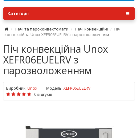
Категорії
Печі та пароконвектомати
Печі конвекційні
Піч
конвекційна Unox XEFR06EUELRV з парозволоженням
Піч конвекційна Unox
XEFR06EUELRV з
парозволоженням
Виробник:
Unox
Модель:
XEFR06EUELRV
0 відгуків