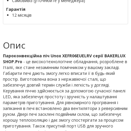
Самовивіз (уточнюйте у менеджера)
Гарантія
12 місяців
Опис
Пароконвекційна піч Unox XEFR06EUELRV серії BAKERLUX
SHOP.Pro
- це високотехнологічне обладнання, розроблене в
Італії, яке стане незамінним помічником у вашому закладі.
Габарити печі дають змогу легко вписати її в будь-який
простір. Виготовлена вона з нержавіючої сталі, що
забезпечує довгий термін служби і легкість у догляді.
Керування піччю здійснюється за допомогою сучасної панелі
LED, яка забезпечує простоту і зручність у налаштуванні
параметрів приготування. Для рівномірного прогрівання і
запікання в печі встановлено два вентилятори з реверсивним
рухом. Двері печі засклені подвійним склом, що забезпечує
хорошу теплоізоляцію і дає змогу спостерігати за процесом
приготування. Також присутній порт USB для зручного