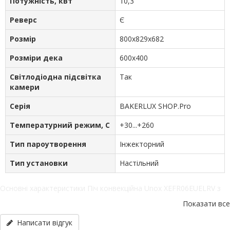
Потужність, кВт
10,3
Реверс
Є
Розмір
800х829х682
Розміри дека
600х400
Світлодіодна підсвітка
Так
камери
Серія
BAKERLUX SHOP.Pro
Температурний режим, С
+30...+260
Тип пароутворення
Інжекторний
Тип установки
Настільний
Основні характеристики Піч конвекційна Unox XEFR06EUELRV з
парозволоженням. Відстань між рівнями, мм - 75, Вага брутто,
Показати все
кг - 80, Вага нетто, кг - 72, Вид обладнання - Піч конвекційна,
Гарантійний термін, міс - 12, Джерело живлення -
Написати відгук
Електроенергія, Кількість вентиляторів, шт - 2, Кількість дверей -