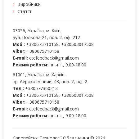
Виробники
Статті
03056
, Україна, м.
Київ
,
вул. Польова 21, пов. 2, оф. 212
Моб.:
+380675710158
,
+380503017508
Viber:
+380675710158
E-mail:
etefeedback@gmail.com
Режим роботи:
пн.-пт., 9.00-18.00
61001
, Україна, м.
Харків
,
пр. Аерокосмічний, 43, пов. 2, оф. 2
Тел.:
+380577360213
Моб.:
+380675710158
,
+380503017508
Viber:
+380675710158
E-mail:
etefeedback@gmail.com
Режим роботи:
пн.-пт., 9.00-18.00
Європейські Технології Обладнання © 2026