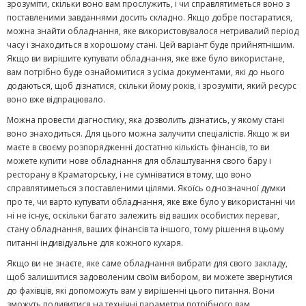
зрозуміти, скільки воно вам прослужить, і чи справлятиметься воно з
поставленими завданнями досить складно. Якщо добре постаратися,
можна знайти обладнання, яке використовувалося нетривалий період
часу і знаходиться в хорошому стані. Цей варіант буде прийнятнішим.
Якщо ви вирішите купувати обладнання, яке вже було використане,
вам потрібно буде ознайомитися з усіма документами, які до нього
додаються, щоб дізнатися, скільки йому років, і зрозуміти, який ресурс
воно вже відпрацювало.
Можна провести діагностику, яка дозволить дізнатись, у якому стані
воно знаходиться. Для цього можна залучити спеціалістів. Якщо ж ви
маєте в своєму розпорядженні достатню кількість фінансів, то ви
можете купити нове обладнання для облаштування свого бару і
ресторану в Краматорську, і не сумніватися в тому, що воно
справлятиметься з поставленими цілями. Якоїсь однозначної думки
про те, чи варто купувати обладнання, яке вже було у використанні чи
ні не існує, оскільки багато залежить від ваших особистих переваг,
стану обладнання, ваших фінансів та іншого, тому рішення в цьому
питанні індивідуальне для кожного кухаря.
Якщо ви не знаєте, яке саме обладнання вибрати для свого закладу,
щоб залишитися задоволеним своїм вибором, ви можете звернутися
до фахівців, які допоможуть вам у вирішенні цього питання. Вони
зможуть подивитися на технічні параметри потрібного вам