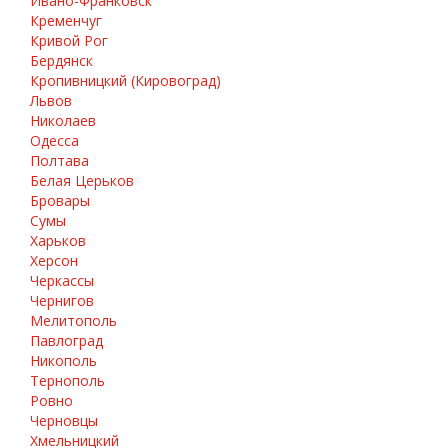
Ивано-Франковск
Кременчуг
Кривой Рог
Бердянск
Кропивницкий (Кировоград)
Львов
Николаев
Одесса
Полтава
Белая Церьков
Бровары
Сумы
Харьков
Херсон
Черкассы
Чернигов
Мелитополь
Павлоград
Никополь
Тернополь
Ровно
Черновцы
Хмельницкий