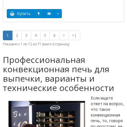
Купить
1
2
3
4
5
6
>
>|
Показано с 1 по 12 из 71 (всего 6 страниц)
Профессиональная
конвекционная печь для
выпечки, варианты и
технические особенности
Если ищете
ответ на вопрос,
что такое
конвекционная
печь, то, говоря
по-простому, ее