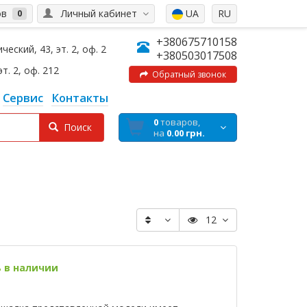
ов
Личный кабинет
UA
RU
0
+380675710158
еский, 43, эт. 2, оф. 2
+380503017508
эт. 2, оф. 212
Обратный звонок
Сервис
Контакты
0
товаров,
Поиск
на
0.00 грн.
12
ь в наличии