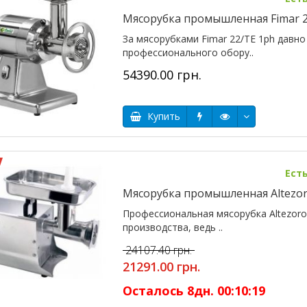
Мясорубка промышленная Fimar 2
За мясорубками Fimar 22/TE 1ph давн
профессионального обору..
54390.00 грн.
Купить
Ест
Мясорубка промышленная Altezor
Профессиональная мясорубка Altezoro
производства, ведь ..
24107.40 грн.
21291.00 грн.
Осталось
8
дн.
00
:
10
:
18