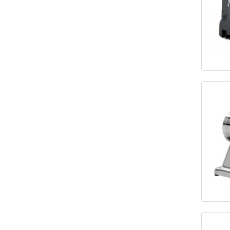
602х262х454
1
610х520х483
1
615x410x775
1
625х755х1280
2
625х755х625
1
630х350х480
1
645х305х500
1
670х300х460
1
730x280x360
1
737х940х1270
1
740х940х1275
1
755х1005х1285
1
755х1160х1300
2
765х450х576
1
785х400х1190
1