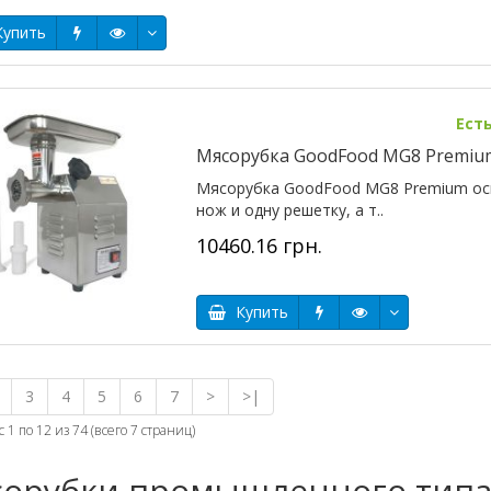
упить
Ест
Мясорубка GoodFood MG8 Premiu
Мясорубка GoodFood MG8 Premium осн
нож и одну решетку, а т..
10460.16 грн.
Купить
3
4
5
6
7
>
>|
 1 по 12 из 74 (всего 7 страниц)
орубки промышленного тип