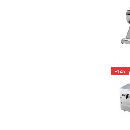
800х305х790
1
-12%