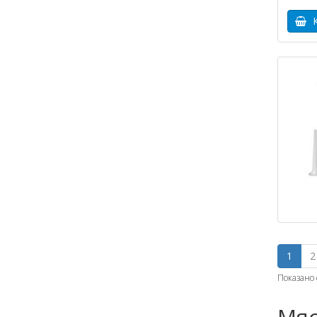
К
1
2
Показано с
Мяс