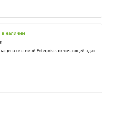
ь в наличии
m
ащена системой Enterprise, включающей один
а