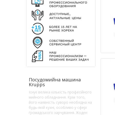
260х210х550
1
Посудомийна машина
Krupps
Існує велика кількість професійного
мийного обладнання. Крім того,
його наявність суворо необхідна на
будь-якій кухні, особливо у сфері
громадського харчування. Жоден