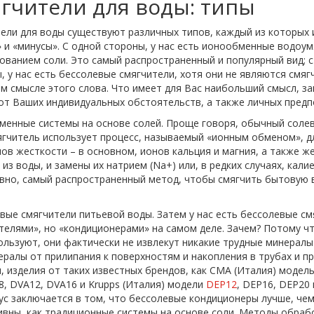
гчители для воды: типы
ели для воды существуют различных типов, каждый из которых 
 и «минусы». С одной стороны, у нас есть ионообменные водоум
ованием соли. Это самый распространенный и популярный вид; с
, у нас есть бессолевые смягчители, хотя они не являются смяг
м смысле этого слова. Что имеет для Вас наибольший смысл, за
от Ваших индивидуальных обстоятельств, а также личных предп
енные системы на основе солей. Проще говоря, обычный соле
гчитель использует процесс, называемый «ионным обменом», д
ов жесткости – в основном, ионов кальция и магния, а также ж
 из воды, и замены их натрием (Na+) или, в редких случаях, калие
вно, самый распространенный метод, чтобы смягчить бытовую 
.
вые смягчители питьевой воды. Затем у нас есть бессолевые с
телями», но «кондиционерами» на самом деле. Зачем? Потому ч
ользуют, они фактически не извлекут никакие трудные минералы
ералы от прилипания к поверхностям и накопления в трубах и 
, изделия от таких известных брендов, как CMA (Италия) моде
8, DVA12, DVA16 и Krupps (Италия) модели
DEP12
, DEP16, DEP20
ус заключается в том, что бессолевые кондиционеры лучше, чем
вны, как традиционные системы на основе соли. Методы обра