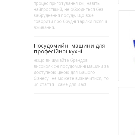
процес приготування їжі, навіть
найпростіший, не обходиться без
забруднення посуду. Що вже
говорити про брудні тарілки після її
вживання.
Посудомийні машини для
професійної кухні
Якщо ви шукайте брендові
високоякісні посудомийні машини за
доступною ціною для Вашого
бізнесу і не можете визначитися, то
ця стаття - саме для Вас!