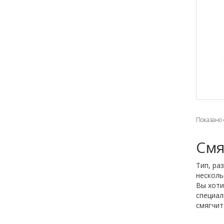
Показано с
Смя
Тип, ра
несколь
Вы хоти
специа
смягчит