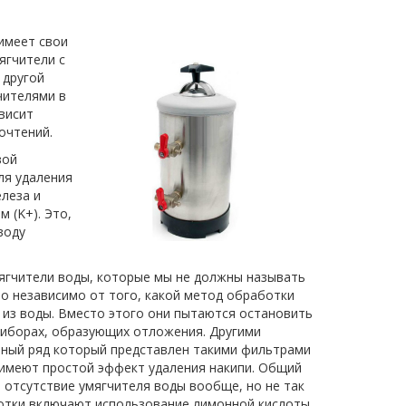
имеет свои
ягчители с
 другой
чителями в
висит
очтений.
вой
ля удаления
елеза и
м (K+). Это,
воду
мягчители воды, которые мы не должны называть
то независимо от того, какой метод обработки
 из воды. Вместо этого они пытаются остановить
приборах, образующих отложения. Другими
льный ряд который представлен такими фильтрами
 имеют простой эффект удаления накипи. Общий
 отсутствие умягчителя воды вообще, но не так
ботки включают использование лимонной кислоты