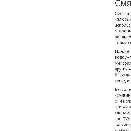
Смя
Смягчит
«плюсы»
использ
стороны
реально
только 
Ионообм
водоумя
минерал
других –
безусло
сегодня
Бессоле
«смягчи
они исп
эти мин
словами
как DVA
консенс
эффекти