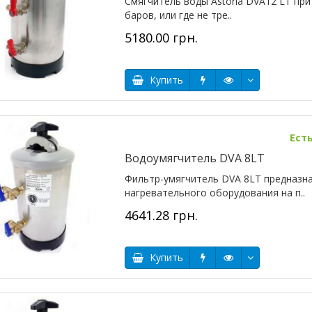
Смягчитель воды Astoria DVA12 LT пр
баров, или где не тре..
5180.00 грн.
Купить
Ест
Водоумягчитель DVA 8LT
Фильтр-умягчитель DVA 8LT предназна
нагревательного оборудования на п..
4641.28 грн.
Купить