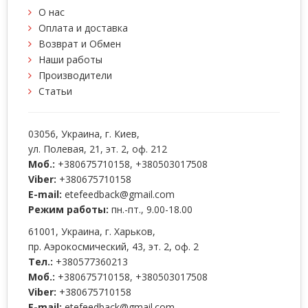
О нас
Оплата и доставка
Возврат и Обмен
Наши работы
Производители
Статьи
03056
, Украина, г.
Киев
,
ул. Полевая, 21, эт. 2, оф. 212
Моб.:
+380675710158
,
+380503017508
Viber:
+380675710158
E-mail:
etefeedback@gmail.com
Режим работы:
пн.-пт., 9.00-18.00
61001
, Украина, г.
Харьков
,
пр. Аэрокосмический, 43, эт. 2, оф. 2
Тел.:
+380577360213
Моб.:
+380675710158
,
+380503017508
Viber:
+380675710158
E-mail:
etefeedback@gmail.com